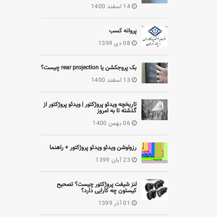
14 اسفند 1400
پروانه کسب
08 دی 1399
بک پروجکشن یا rear projection چیست؟
13 اسفند 1400
تاریخچه ویدئو پروژکتور | ویدئو پروژکتور از
گذشته تا به امروز
06 بهمن 1400
رزولوشن ویدئو ویدئو پروژکتور + راهنما
23 آبان 1399
لنز شیفت پروژکتور چیست؟ تصحیح
کیستون چه کارایی دارد؟
01 آذر 1399