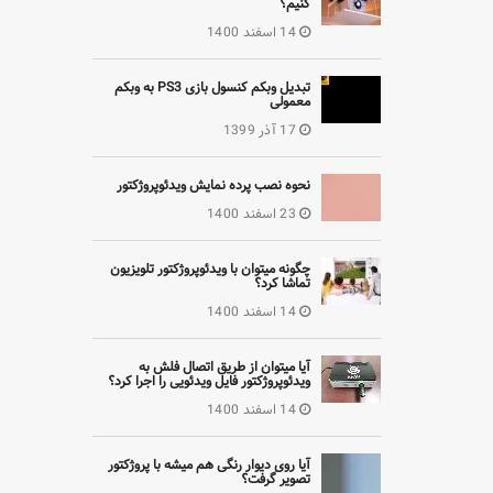
کنیم؟
14 اسفند 1400
تبدیل وبکم کنسول بازی PS3 به وبکم
معمولی
17 آذر 1399
نحوه نصب پرده نمایش ویدئوپروژکتور
23 اسفند 1400
چگونه میتوان با ویدئوپروژکتور تلویزیون
تماشا کرد؟
14 اسفند 1400
آیا میتوان از طریق اتصال فلش به
ویدئوپروژکتور فایل ویدئویی را اجرا کرد؟
14 اسفند 1400
آیا روی دیوار رنگی هم میشه با پروژکتور
تصویر گرفت؟