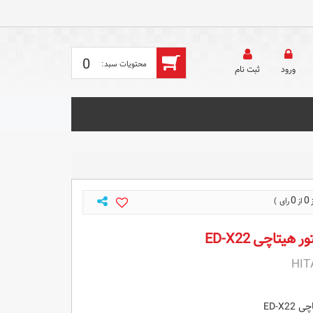
0
ورود
ثبت‌ نام
0
0
هیتاچی ED-X22
HIT
ED-X2