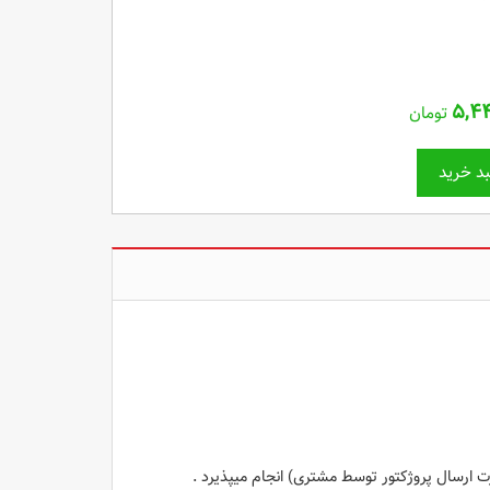
۵,۴۴
تومان
د خرید
ت ارسال پروژکتور توسط مشتری) انجام میپذیرد .