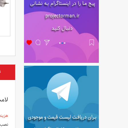
ن
لامپ
هزینه
نصب ل