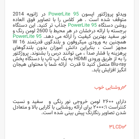
ویدئو پروژکتور اپسون
PowerLite 95
در ژانویه 2014
متوقف شده است . هر کلاس را با تصاویر فوق العاده
روشن دستگاه
PowerLite 95
جذاب تر کنید. این دستگاه
برجسته با ارائه درخشان در هر محیط با 2600 لومن رنگ و
نور سفید بهترین کیفیت را ارائه می دهد.
PowerLite 95
همچنین به ورودی میکروفون و بلندگوی قدرتمند 16 W
مجهز است ، بنابراین دانش آموزان بدون بلندگوهای
پرهزینه یا فشار صدا ، می توانند درس را بشنوند. پروژکتور
را به از طریق ورودی HDMI به یک لپ تاپ یا دستگاه پخش
Blu-ray متصل کنید تا قدرت ارائه شما با محتوای هیجان
انگیز افزایش یابد.
✅
روشنایی خوب
دارای ۲۶۰۰ لومن خروجی نور رنگی و سفید و نسبت
کنتراست ۲۰۰۰:۱ برای ارائه روشنایی با کارایی بالا و متعادل
شدن تصاویر رنگارنگ پیش بینی شده است.
۳LCD
✅