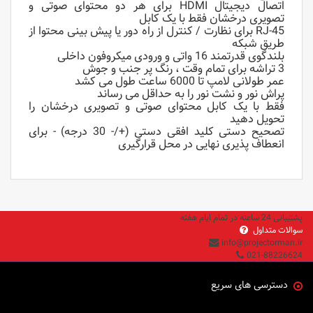
اتصال دیجیتال HDMI برای هر دو محتوای صوتی و
تصویری درخشان فقط با یک کابل
RJ-45 برای نظارت / کنترل از راه دور یا پیش بینی محتوا از
طریق شبکه
بلندگوی قدرتمند 16 واتی و ورودی میکروفون داخلی
3 تراشه برای تمام وقت ، رنگ پر جنب و جوش
عمر طولانی لامپ تا 6000 ساعت طول می کشد
پراش نور و نشت نور را به حداقل می رساند
فقط با یک کابل محتوای صوتی و تصویری درخشان را
تحویل دهید
تصحیح دستی کلید افقی دستی (+/- 30 درجه) - برای
انعطاف پذیری نهایی در محل قرارگیری
پشتیبانی 24 ساعته در تمام ایام هفته
سوالات متداول
info@projectorman.ir
021-88226624
دسترسی های سریع