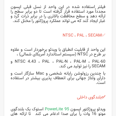
فیلتر استفاده شده در این واحد از نسل قبلی اپسون
مجدداً مورد استفاده قرار گرفته است تا دو برابر سطح را
ارائه دهد و سطح محافظت بالاتری را در برابر ذرات گرد و
غبار ایجاد کند که
می تواند عملکرد پروژکتور را مختل کند.
NTSC ، PAL ، SECAM
✅
این واحد از قابلیت انطباق با ویدئو برخوردار است و علاوه
بر طرح در NTSC (سیستم استاندارد آمریکای شمالی) ،
NTSC 4.43 ، PAL ، PAL-N ، PAL-M ، PAL-60 و
SECAM را نیز تولید می کند.
با چندین رزولوشن رایانه شخصی و Mac سازگار است و
دارای ولتاژ جهانی برای
انعطاف پذیری بیشتر در استفاده
است.
✅
بلندگوی داخلی
ویدئو پروژکتور اپسون
PowerLite 95
استوک یک بلندگوی
مونو 16 وات را برای صدا ادغام می کند تا ارائه های