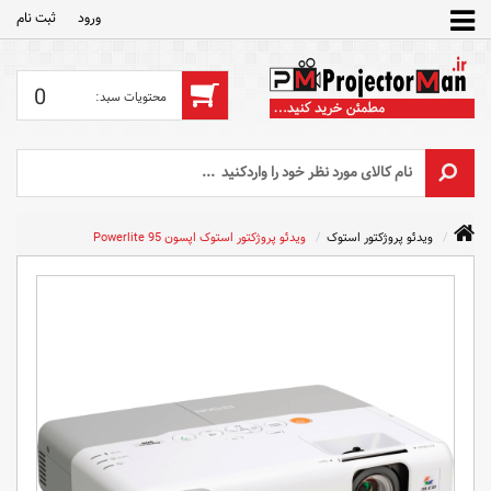
ورود
ثبت‌ نام
0
ویدئو پروژکتور استوک
ویدئو پروژکتور استوک اپسون Powerlite 95