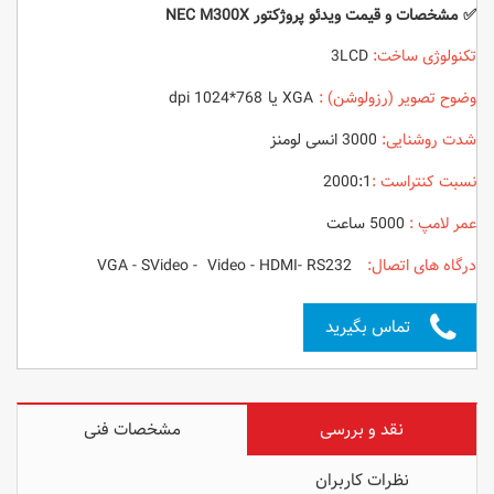
✅ مشخصات و قیمت ویدئو پروژکتور NEC M300X
تکنولوژی ساخت:
3LCD
وضوح تصویر (رزولوشن) :
XGA یا 768*1024 dpi
شدت روشنایی:
3000 انسی لومنز
نسبت کنتراست :
2000:1
عمر لامپ :
5000 ساعت
درگاه های اتصال:
VGA - SVideo - Video - HDMI- RS232
تماس بگیرید
نقد و بررسی
مشخصات فنی
نظرات کاربران