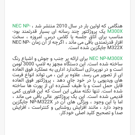
هنگامی که اولین بار در سال 2010 منتشر شد ،
NEC NP-
M300X
یک پروژکتور چند رسانه ای بسیار قدرتمند بود-
مناسب برای اتاق جلسه یا کلاس درس. امروزه ، سخت
افزار قدرتمندی باقی می ماند ، اگرچه از آن زمان NEC NP-
M322X جایگزین شده است.
NEC NP-M300X
برای ارائه پر جنب و جوش و اشباع رنگ
ساخته شده است. این دستگاه مجهز به لامپ 3000 لومن
است و در نورپردازی استاندارد اداری به عملکرد فوق العاده
ای از تصویر می رسد. علاوه بر این ، می تواند انواع فرمت
های ویدیویی را در خود جای دهد ، پروژکتور فوق العاده
قابل حمل است و با طیف گسترده ای از پورت ها ساخته
شده است. تنها نکته منفی این است که این فناوری کمی
قدیمی شده است. این یک پروژکتور عالی باقی می ماند ،
اما با این وجود ، ویژگی های آن در NP-M322X جایگزین
وجود دارد ، مانند افزایش روشنایی و کنتراست ، افزایش
صدا و تصحیح کلید اصلی خودکار.