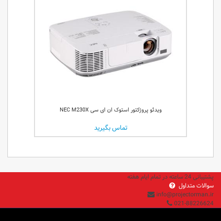
ویدئو پروژکتور استوک ان ای سی NEC M230X
تماس بگیرید
پشتیبانی 24 ساعته در تمام ایام هفته
سوالات متداول
info@projectorman.ir
021-88226624