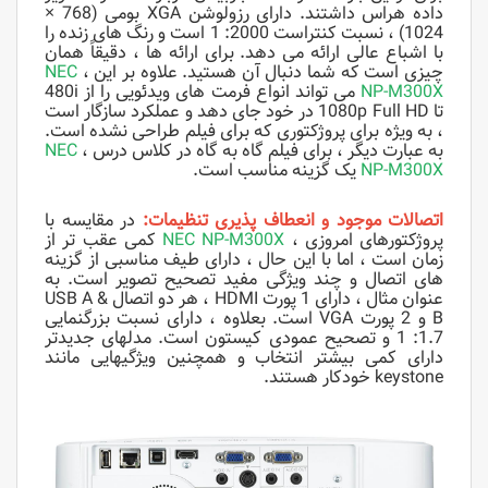
داده هراس داشتند. دارای رزولوشن XGA بومی (768 ×
1024) ، نسبت کنتراست 2000: 1 است و رنگ های زنده را
با اشباع عالی ارائه می دهد. برای ارائه ها ، دقیقاً همان
چیزی است که شما دنبال آن هستید. علاوه بر این ،
NEC
NP-M300X
می تواند انواع فرمت های ویدئویی را از 480i
تا 1080p Full HD در خود جای دهد و عملکرد سازگار است
، به ویژه برای پروژکتوری که برای فیلم طراحی نشده است.
به عبارت دیگر ، برای فیلم گاه به گاه در کلاس درس ،
NEC
NP-M300X
یک گزینه مناسب است.
اتصالات موجود و انعطاف پذیری تنظیمات:
در مقایسه با
پروژکتورهای امروزی ،
NEC NP-M300X
کمی عقب تر از
زمان است ، اما با این حال ، دارای طیف مناسبی از گزینه
های اتصال و چند ویژگی مفید تصحیح تصویر است. به
عنوان مثال ، دارای 1 پورت HDMI ، هر دو اتصال USB A &
B و 2 پورت VGA است. بعلاوه ، دارای نسبت بزرگنمایی
1.7: 1 و تصحیح عمودی کیستون است. مدلهای جدیدتر
دارای کمی بیشتر انتخاب و همچنین ویژگیهایی مانند
keystone خودکار هستند.