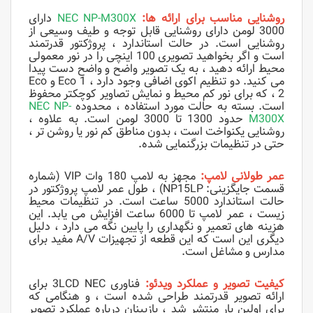
روشنایی مناسب برای ارائه ها:
NEC NP-M300X
دارای
3000 لومن دارای روشنایی قابل توجه و طیف وسیعی از
روشنایی است. در حالت استاندارد ، پروژکتور قدرتمند
است و اگر بخواهید تصویری 100 اینچی را در نور معمولی
محیط ارائه دهید ، به یک تصویر واضح و واضح دست پیدا
می کنید. دو تنظیم اکوی اضافی وجود دارد ، Eco 1 و Eco
2 ، که برای نور کم محیط و نمایش تصاویر کوچکتر محفوظ
است. بسته به حالت مورد استفاده ، محدوده
NEC NP-
M300X
حدود 1300 تا 3000 لومن است. به علاوه ،
روشنایی یکنواخت است ، بدون مناطق کم نور یا روشن تر ،
حتی در تنظیمات بزرگنمایی شده.
عمر طولانی لامپ:
مجهز به لامپ 180 وات VIP (شماره
قسمت جایگزینی: NP15LP) ، طول عمر لامپ پروژکتور در
حالت استاندارد 5000 ساعت است. در تنظیمات محیط
زیست ، عمر لامپ تا 6000 ساعت افزایش می یابد. این
هزینه های تعمیر و نگهداری را پایین نگه می دارد ، دلیل
دیگری این است که این قطعه از تجهیزات A/V مفید برای
مدارس و مشاغل است.
کیفیت تصویر و عملکرد ویدئو:
فناوری 3LCD NEC برای
ارائه تصویر قدرتمند طراحی شده است ، و هنگامی که
برای اولین بار منتشر شد ، بازبینان درباره عملکرد تصویر