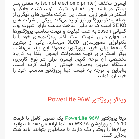
اپسون مخفف (son of electronic printer) به معنی پسر
پرینتر می‌باشد چرا که این شرکت تولیدکننده چاپگر و
اسکنر در شهر ژاپن است. این شرکت ماشین‌های دیگری از
جمله ویدئو پروژکتور نیز تولید می‌کند و یکی از شرکت های
SEIKO است که به دلیل ساخت ساعت دارای شهرت بود.
کمپانی Epson به علت کیفیت و قیمت مناسب پروژکتورها
در جهان دارای شهرت است. اکثر پروژکتورهای خود را با
تکنولوژی تصویرسازی 3LCD می‌سازد. یکی از بهترین
گزینه‌ها برای خرید پروژکتور، معمولا این برند می‌باشد.
بهتر است برای تهیه محصولات اپسون ابتدا به کاربرد
تخصصی آن توجه کنیم. اپسون برای هر نوع کاربری‌،
دستگاه مقرون به‌صرفه خودش را تولید کرده است.
بنابراین با توجه به قیمت دیتا پروژکتور مناسب خود را
خریداری نمایید.
ویدئو پروژکتور PowerLite 96W
دیتا پروژکتور
PowerLite 96W
یک تصویر کامل با فرمت
16:10 و روزلوشن WXGA به شما ارائه می‌دهد تا بتوانید
چراغ‌ها را روشن نگه دارید تا مخاطبان بتوانند یادداشت
برداری کنند.