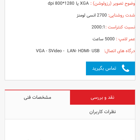
وضوح تصویر (رزولوشن) :
XGA یا dpi 800*1280
شدت روشنایی:
2700 انسی لومنز
نسبت کنتراست :
2000:1
عمر لامپ :
5000 ساعت
درگاه های اتصال:
VGA - SVideo - LAN- HDMI- USB
تماس بگیرید
نقد و بررسی
مشخصات فنی
نظرات کاربران