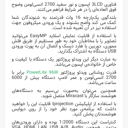
فناوری 3LCD اپسون و نور سفید 2700 انسی‌لومن وضوح
فوق العاده‌ای را در هر شرایط فراهم می‌کنند.
بلندگوی یک‌پارچه 16 وات قدرتمند به شنوندگان شما
کمک می کند واضح بشنوند و یک ورودی میکروفون جهت
استفاده نیز در آن تعبیه شده است.
با استفاده از قابلیت نمایش اسلاید EasyMP می‌توانید
تصاویر را با مخاطبان خود به طور مستقیم از طریق فلش
مموری، دوربین یا هارد دیسک و اتصال آن به پورت ورودی
USB دستگاه به اشتراک بگذارید.
به عبارت دیگر این ویدئو پروژکتور یک دستگاه با کیفیت و
خاص از خانواده‌ی اپسون می‌باشد.
قدرت روشنایی ویدئو پروژکتور
PowerLite 96W
برابر با
2700 انسی‌لومن و عمر لامپ دستگاه بیش از 6000
ساعت می‌باشد.
همچنین می‌توان به‌صورت بی‌سیم به دستگاه‌های
هوشمند سازگار با Miracast متصل شوید.
با استفاده از اپلیکیشن Iprojection قابلیت این را خواهید
داشت که برنامه‌ی مورد نظر خود را از روی دیوایس
هوشمندتان پخش کنید.
کنتراست این دستگاه 1:2000 بوده و دارای ورودی‌های
متنوعی همچون VGA, HDMI, LAN, USB A/B, Audio,