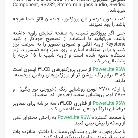
Component, RS232, Stereo mini jack audio, S-video
می‌باشد.
نصب بدون دردسر این پروژکتور، چیدمان اتاق شما هرچه
باشد را بهم نمیزند.
حتی اگر پروژکتور نسبت به صفحه نمایش زاویه داشته
باشد، می‌توانید با استفاده از تصحیح خودکار و کلید
Keystone زاویه افقی و عمودی تصویر را به سرعت تراز
کنید و برای استفاده آسان بر روی میز، پایه کششی در زیر
دستگاه تعبیه شده است و زاویه شیب تا 16 درجه را
پشتیبانی می‌کند.
PowerLite 96W
از سری پروژکتورهای ۳LCD اپسون است
که ۳ برابر رنگ روشن تر از پروژکتورهای رقابتی برجسته
دارند.
با ارائه ۲۷۰۰ لومن روشنایی رنگ (خروجی نور رنگی) و
۲۷۰۰ لومن روشنایی سفید (خروجی نور سفید)،
PowerLite 96W
از فناوری ۳LCD، سه تراشه برای تصاویر
درخشان با رنگ واقعی استفاده می کند.
با صفحه گسترده
PowerLite 96W
به راحتی محتوای غنی
از رسانه را پیش بینی کنید.
با میکروفون داخلی و بلندگوی ممتاز، با داشتن شانزده وات
صدای قدرتمند ، جلوه ای بزرگتر ایجاد کنید.