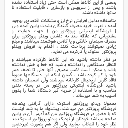
بعضی از این کالاها ممکن است حتی زیاد استفاده نشده
باشند و پس از سرویس و بازسازی ، قابلیت استفاده تا
مدتها داشته باشند
متاسفانه بدلیل افزایش نرخ ارز و مشکلات اقتصادی بوجود
آمده ، قدرت خرید مصرف کنندگان بشدت پایین آمده ولی
{ فروشگاه اینترنتی پروژکتور من } جهت حمایت از
مشتریانی که علاقه مند به داشتن ویدئو پروژکتور برای
مصرف سینمای خانگی و یا کلاس هوشمند میباشند و مبلغ
زیادی نمیتوانند پرداخت کنند ، اقدام به فروش ویدئو
پروژکتور استوک یا کارکرده می نماید.
در نظر داشته باشید که این کالاها کارکرده میباشند و
انتظار دستگاهی را نداشته باشید که خط و خش نداشته
باشد و ممکن است لامپ مصرفی آنها حتی تا نصف عمر
خود را کار کرده باشد . ضمن اینکه این دستگاهها عموماً
فاقد کارتن اریجینال کارخانه میباشند ولی اطمینان داشته
باشید فروشگاه اینترنتی پروژکتور من در بسته بندی
مناسب و با استفاده از ضربه گیر دستگاه شما را بدون
آسیب به شما میرساند .
معمولا ویدئو پروژکتور استوک دارای گارانتی یکماهه
فروشگاه پروژکتور من میباشند. پیشنهاد ما به شما اینست
که با حضور در فروشگاه پروژکتور من که آدرس آن در پایین
صفحه میباشد خودتان از نزدیک ویدئو پروژکتور استوک مد
نظر خود را انتخاب نمایید ولی اگر هم بصورت غیرحضور