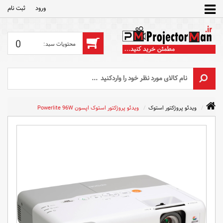
ورود
ثبت‌ نام
0
ویدئو پروژکتور استوک
ویدئو پروژکتور استوک اپسون Powerlite 96W