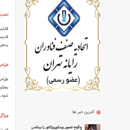
نصب 
قدیمی
بدهید
طراح
طراح
بعلاو
شود.
آخرین خبر ها
ویژگی
چگونه تصویر ویدئوپروژکتور را برعکس
قدرت روشنایی 6000 انسی لومن