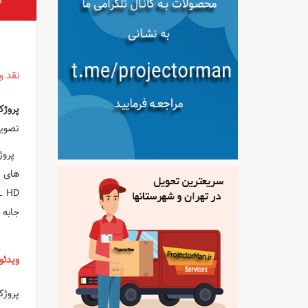
ن
نقد و ب
پروژکت
تصویر WUXGA؛ جایگزینی بسیار عالی برای پروژک
پروژ
جابه 
ویدئو پ
پروژک