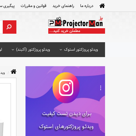
درباره ما
راهنمای خرید
قوانین و مقررات
پیگیری س
ویدئو پروژکتور استوک
ویدئو پروژکتور (آکبند)
لو
ویدئ