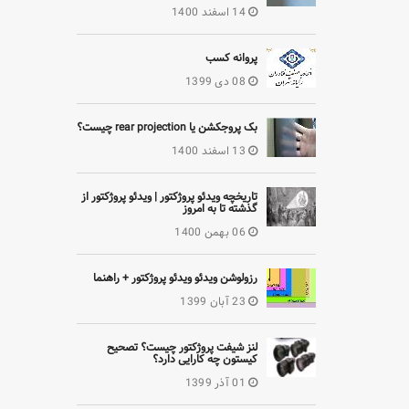
14 اسفند 1400
پروانه کسب
08 دی 1399
بک پروجکشن یا rear projection چیست؟
13 اسفند 1400
تاریخچه ویدئو پروژکتور | ویدئو پروژکتور از
گذشته تا به امروز
06 بهمن 1400
رزولوشن ویدئو ویدئو پروژکتور + راهنما
23 آبان 1399
لنز شیفت پروژکتور چیست؟ تصحیح
کیستون چه کارایی دارد؟
01 آذر 1399