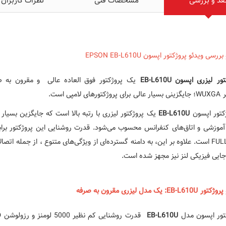
قد و بررسی
مشخصات فنی
نظرات کاربران
ررسی ویدئو پروژکتور اپسون EPSON EB-L610U
ور لیزری اپسون EB-L610U
تورهای لامپی است.
کتور اپسون
EB-L610U
یک پروژکتور لیزری با رتبه بالا است که جایگزین بسیار 
جایی فیزیکی لنز نیز مجهز شده است.
روژکتور EB-L6
10U: یک مدل لیزری مقرون به صرفه
تور اپسون مدل
EB-L610U