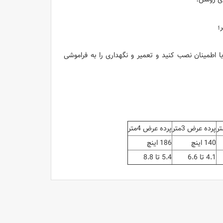
ه EPSON و پنج سال یا 12000 ساعت ضمانت، با اطمینان نصب کنید و تعمیر و نگهداری را به فراموشی
پرده عرض 3متر
پرده عرض 4متر
140 اینچ
186 اینچ
4.1 تا 6.6
5.4 تا 8.8