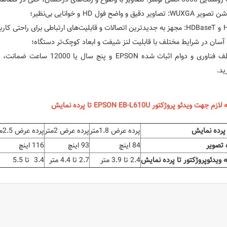
 تصاویر دقیق و واضح فول HD و خوانایی بی‌نظیر؛
رای راحتی کاربر؛
سان در شرایط مختلف با قابلیت لنز شیفت و ابعاد کوچک‌تر دستگاه؛
به لطف فناوری و دوام اثبات شد
ید.
م جهت ویدئو پروژکتور EPSON EB-L610U تا پرده نمایش
 پرده نمایش
پرده عرض 1.8متر
پرده عرض 2متر
پرده عرض 2.5متر
ه تصویر
84 اینچ
93 اینچ
116 اینچ
 ویدئوپروژکتور تا پرده نمایش
2.4 تا 3.9 متر
2.7 تا 4.4 متر
3.4 تا 5.5