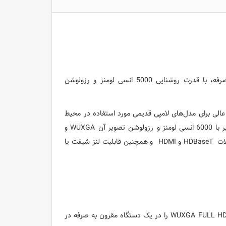
یک پروژکتور فوق العاده عالی و مقرون به صرفه، با قدرت روشنایی 5000 انسی لومنز و رزولوشن
عالی برای مدل‌های لامپی قدیمی مورد استفاده در محیط‌
های آموزشی و اتاق‌های کنفرانس محسوب می‌شود. قدرت روشنایی این پروژکتور برابر با 6000 انسی لومنز و رزولوشن تصویر آن WUXGA و
FULL HD است. علاوه بر این، به دامنه گسترده‌ای از ویژگی‌های متنوع ، از جمله اتصالات HDBaseT و HDMI و همچنین قابلیت لنز شیفت یا
قدرت روشنایی کم نظیر 5000 لومنز و رزولوشن WUXGA FULL HD را در یک دستگاه مقرون به صرفه در