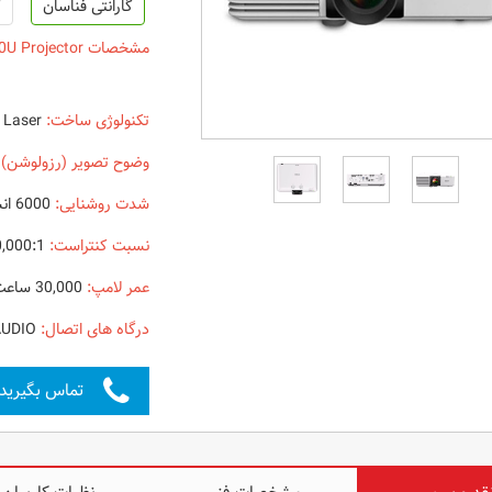
گارانتی فناسان
گ
مشخصات Epson EB-L610U Projector
تکنولوژی ساخت:
Laser
وضوح تصویر (رزولوشن) 
شدت روشنایی:
6000 انسی لومن
نسبت کنتراست:
2,500,000:1
عمر لامپ:
30,000 ساعت در حالت اقتصادی
درگاه های اتصال:
HDMI - USB -LAN - AUDIO
تماس بگیرید