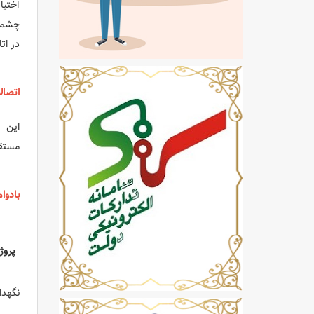
اختیا
چشمگی
در ات
اتصال
مستقی
بادوا
پروژکتور 
نگهداری ر