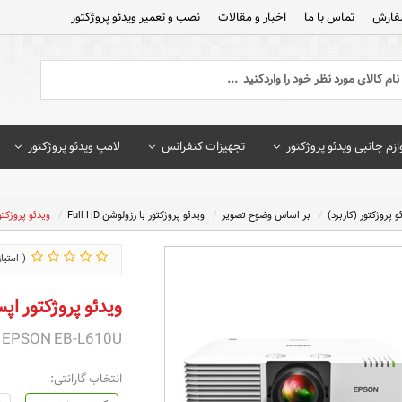
فارش
تماس با ما
اخبار و مقالات
نصب و تعمیر ویدئو پروژکتور
ازم جانبی ویدئو پروژکتور
تجهیزات کنفرانس
لامپ ویدئو پروژکتور
و پروژکتور (کاربرد)
بر اساس وضوح تصویر
ویدئو پروژکتور با رزولوشن Full HD
ویدئو پروژکتور اپسون
ویدئو پروژکتور اپسون B-L610U
 EPSON EB-L610U
انتخاب گارانتی: