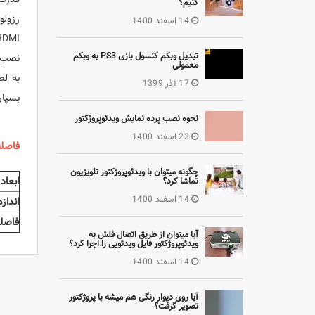
کنیم؟
رزولوشن تصویر WUXGA:
14 اسفند 1400
HDMI و HDBaseT: مجهز به جدیدترین اتصالات و قابلیت‌های ارتباطی ب
تبدیل وبکم کنسول بازی PS3 به وبکم
نصب آ
معمولی
17 آذر 1399
بسپار
نحوه نصب پرده نمایش ویدئوپروژکتور
23 اسفند 1400
فاصله لاز
چگونه میتوان با ویدئوپروژکتور تلویزیون
ابعاد
تماشا کرد؟
14 اسفند 1400
انداز
فاصله
آیا میتوان از طریق اتصال فلش به
ویدئوپروژکتور فایل ویدئویی را اجرا کرد؟
14 اسفند 1400
آیا روی دیوار رنگی هم میشه با پروژکتور
تصویر گرفت؟