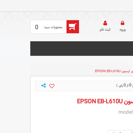
0
ورود
ثبت‌ نام
 EPSON EB-L610U
0
0
EPSON E
model