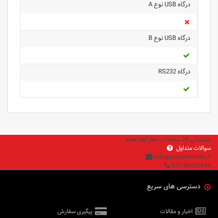
درگاه USB نوع A
درگاه USB نوع B
درگاه RS232
پشتیبانی 24 ساعته در تمام ایام هفته
سوالات متداول
info@projectorman.ir
021-88226624
دسترسی های سریع
اخبار و مقالات
پیگیری سفارش