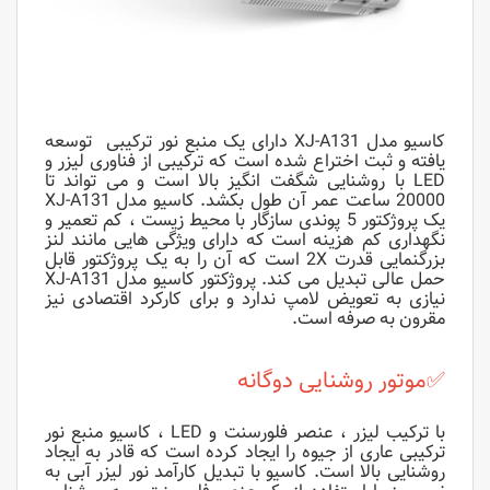
کاسیو مدل XJ-A131 دارای یک منبع نور ترکیبی توسعه
یافته و ثبت اختراع شده است که ترکیبی از فناوری لیزر و
LED با روشنایی شگفت انگیز بالا است و می تواند تا
20000 ساعت عمر آن طول بکشد. کاسیو مدل XJ-A131
یک پروژکتور 5 پوندی سازگار با محیط زیست ، کم تعمیر و
نگهداری کم هزینه است که دارای ویژگی هایی مانند لنز
بزرگنمایی قدرت 2X است که آن را به یک پروژکتور قابل
حمل عالی تبدیل می کند. پروژکتور کاسیو مدل XJ-A131
نیازی به تعویض لامپ ندارد و برای کارکرد اقتصادی نیز
مقرون به صرفه است.
✅موتور روشنایی دوگانه
با ترکیب لیزر ، عنصر فلورسنت و LED ، کاسیو منبع نور
ترکیبی عاری از جیوه را ایجاد کرده است که قادر به ایجاد
روشنایی بالا است. کاسیو با تبدیل کارآمد نور لیزر آبی به