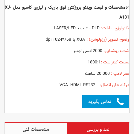
✅مشخصات و قیمت ویدئو پروژکتور فوق باریک و لیزری کاسیو مدل XJ-
A131
تکنولوژی ساخت:
DLP - هیبرید LASER/LED
وضوح تصویر (رزولوشن) :
XGA یا 768*1024 dpi
شدت روشنایی:
2000 انسی لومنز
نسبت کنتراست :
1800:1
عمر لامپ :
20.000 ساعت
درگاه های اتصال:
VGA- HDMI- RS232
تماس بگیرید
نقد و بررسی
مشخصات فنی