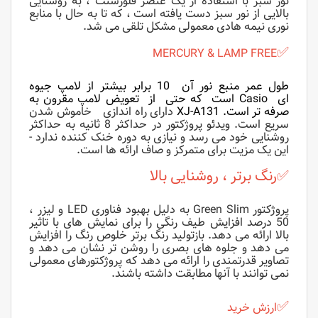
نور سبز با استفاده از یک عنصر فلورسنت ، به روشنایی
بالایی از نور سبز دست یافته است ، که تا به حال با منابع
نوری نیمه هادی معمولی مشکل تلقی می شد.
✅
MERCURY & LAMP FREE
طول عمر منبع نور آن 10 برابر بیشتر از لامپ جیوه
ای Casio است که حتی از تعویض لامپ مقرون به
صرفه تر است. XJ-A131
دارای راه اندازی
خاموش شدن
سریع است. ویدئو پروژکتور در حداکثر 8 ثانیه به حداکثر
روشنایی خود می رسد و نیازی به دوره خنک کننده ندارد -
این یک مزیت برای متمرکز و صاف ارائه ها است.
✅رنگ برتر ، روشنایی بالا
پروژکتور
Green Slim
به دلیل بهبود فناوری LED و لیزر ،
50 درصد افزایش طیف رنگی را برای نمایش های با تاثیر
بالا ارائه می دهد. بازتولید رنگ برتر خلوص رنگ را افزایش
می دهد و جلوه های بصری را روشن تر نشان می دهد و
تصاویر قدرتمندی را ارائه می دهد که پروژکتورهای معمولی
نمی توانند با آنها مطابقت داشته باشند.
✅
ارزش خرید