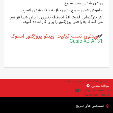
روشن شدن بسیار سریع
خاموش شدن سریع بدون نیاز به خنک شدن لامپ
لنز بزرگنمایی قدرت 2X انعطاف پذیری را برای شما فراهم
می کند تا به راحتی پروژکتور را برای کار آماده کنید.
✅
ویدئوی تست کیفیت ویدئو پروژکتور استوک
Casio XJ-A131
پشتیبانی 24 ساعته در تمام ایام هفته
سوالات متداول
info@projectorman.ir
021-88226624
دسترسی های سریع