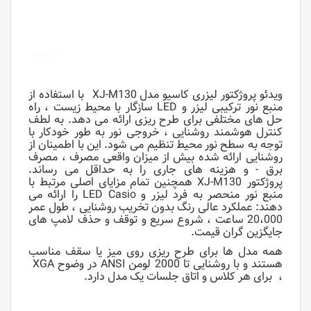
ویدئو پروژکتور لیزری کاسیو مدل XJ-M130 با استفاده از
منبع نور ترکیبی لیزر و LED سازگار با محیط زیست ، راه
حل های مختلفی برای طرح ریزی ارائه می دهد. به لطف
کنترل هوشمند روشنایی ، خروجی نور به طور خودکار با
توجه به سطح نور محیط تنظیم می شود. این با اطمینان از
روشنایی ارائه شده بیش از میزان واقعی مصرف ، مصرف
برق - و هزینه های جاری را به حداقل می رساند.
پروژکتور XJ-M130 همچنین تمام مزایای اصلی مرتبط با
منبع نور منحصر به فرد لیزر و LED Casio را ارائه می
دهند: عملکرد عالی رنگ بدون تخریب روشنایی ،
طول عمر
20،000 ساعت ، شروع سریع و توقف و حذف لامپ های
جایگزین گران قیمت.
همه مدل ها برای طرح ریزی روی میز یا سقف مناسب
هستند و با روشنایی تا 2000 لومن ANSI در وضوح XGA
، برای هر کلاس و اتاق جلسات یک مدل دارد.