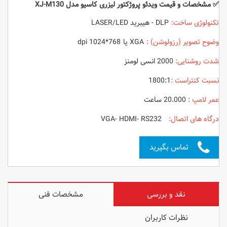
✅ مشخصات و قیمت ویدئو پروژکتور لیزری کاسیو مدل XJ-M130
تکنولوژی ساخت:
DLP - هیبرید LASER/LED
وضوح تصویر (رزولوشن) :
XGA یا 768*1024 dpi
شدت روشنایی:
2000 انسی لومنز
نسبت کنتراست :
1800:1
عمر لامپ :
20.000 ساعت
درگاه های اتصال:
VGA- HDMI- RS232
تماس بگیرید
نقد و بررسی
مشخصات فنی
نظرات کاربران