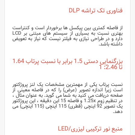
فناوری تک تراشه DLP
از فاصله کمتری بین پیکسل ها برخوردار است و کنتراست
بهتری نسبت به بسیاری از سیستم های مبتنی بر LCD
دارد و در طراحی نیازی به فیلتر نیست که نیاز به تعویض
داشته باشد.
بزرگنمایی دستی 1.5 برابر با نسبت پرتاب 1.64
تا 2.46: 1
نسبت پرتاب یکی از مهمترین مشخصات یک لنز پروژکتور
است زیرا اندازه تصویر (عرض) را که در فاصله معینی از
صفحه دریافت می کنید به شما می گوید. به عنوان مثال ،
در تنظیم زوم 1.25x و فاصله 15 این دقیقه ، این پروژکتور
یک تصویر 92 اینچی (قطری) 115 اینچی (115 اینچی) می
دهد.
منبع نور ترکیبی لیزری/LED