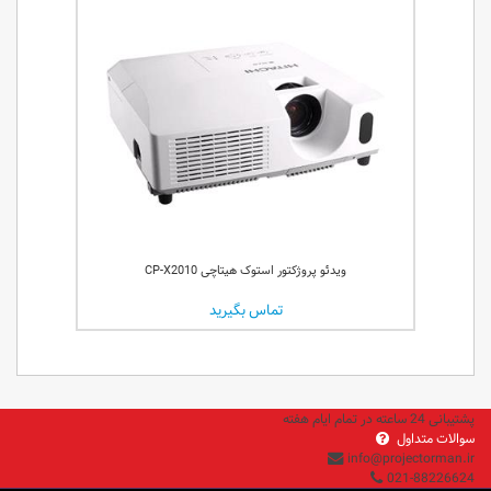
ویدئو پروژکتور استوک هیتاچی CP-X2010
تماس بگیرید
پشتیبانی 24 ساعته در تمام ایام هفته
سوالات متداول
info@projectorman.ir
021-88226624