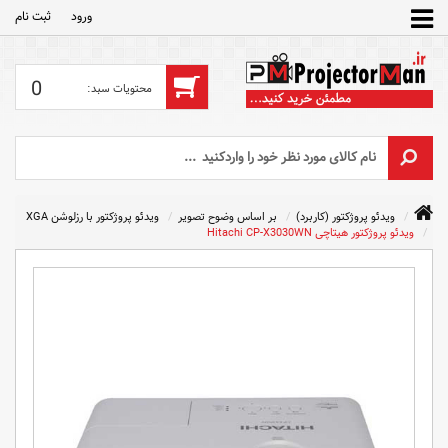
ورود
ثبت‌ نام
0
ویدئو پروژکتور (کاربرد)
بر اساس وضوح تصویر
ویدئو پروژکتور با رزلوشن XGA
ویدئو پروژکتور هیتاچی Hitachi CP-X3030WN