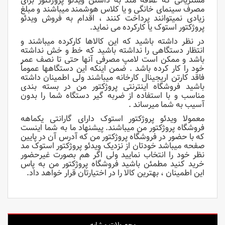
مشتریانی که علاقه مند به داشتن ویدئو پروژکتور برای
مصرف سینمای خانگی و یا کلاس هوشمند میباشند و مبلغ
زیادی نمیتوانند پرداخت کنند ، اقدام به فروش ویدئو
پروژکتور استوک یا کارکرده می نماید.
در نظر داشته باشید که این کالاها کارکرده میباشند و
انتظار دستگاهی را نداشته باشید که خط و خش نداشته
باشد و ممکن است لامپ مصرفی آنها حتی تا نصف عمر
خود را کار کرده باشد . ضمن اینکه این دستگاهها عموماً
فاقد کارتن اریجینال کارخانه میباشند ولی اطمینان داشته
باشید فروشگاه اینترنتی پروژکتور من در بسته بندی
مناسب و با استفاده از ضربه گیر دستگاه شما را بدون
آسیب به شما میرساند .
معمولا ویدئو پروژکتور استوک دارای گارانتی یکماهه
فروشگاه پروژکتور من میباشند. پیشنهاد ما به شما اینست
که با حضور در فروشگاه پروژکتور من که آدرس آن در پایین
صفحه میباشد خودتان از نزدیک ویدئو پروژکتور استوک مد
نظر خود را انتخاب نمایید ولی اگر هم بصورت غیرحضور
خرید کنید مطمئن باشید فروشگاه پروژکتور من به پاس
این اطمینان ، بهترین کالا را در اختیارتان قرار خواهد داد.