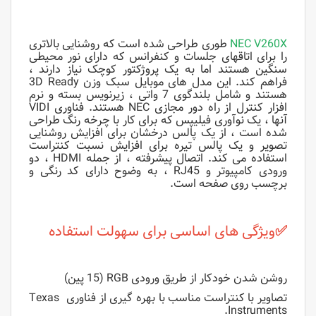
NEC V260X
طوری طراحی شده است که روشنایی بالاتری
را برای اتاقهای جلسات و کنفرانس که دارای نور محیطی
سنگین هستند اما به یک پروژکتور کوچک نیاز دارند ،
فراهم کند. این مدل های موبایل سبک وزن 3D Ready
هستند و شامل بلندگوی 7 واتی ، زیرنویس بسته و نرم
افزار کنترل از راه دور مجازی NEC هستند. فناوری VIDI
آنها ، یک نوآوری فیلیپس که برای کار با چرخه رنگ طراحی
شده است ، از یک پالس درخشان برای افزایش روشنایی
تصویر و یک پالس تیره برای افزایش نسبت کنتراست
استفاده می کند. اتصال پیشرفته ، از جمله HDMI ، دو
ورودی کامپیوتر و RJ45 ، به وضوح دارای کد رنگی و
برچسب روی صفحه است.
✅
ویژگی های اساسی برای سهولت استفاده
روشن شدن خودکار از طریق ورودی RGB (15 پین)
تصاویر با کنتراست مناسب با بهره گیری از فناوری Texas
Instruments.