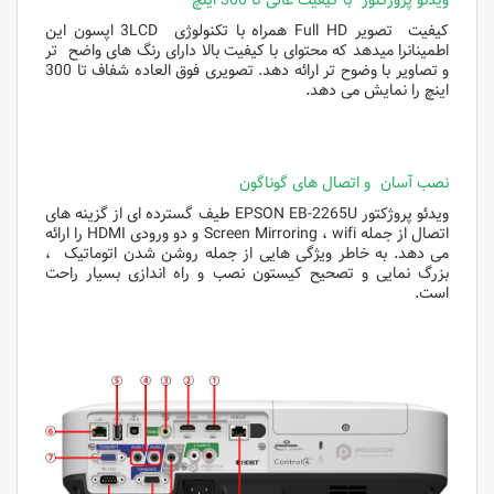
ویدئو پروژکتور با کیفیت عالی تا 300 اینچ
کیفیت تصویر Full HD همراه با تکنولوژی 3LCD اپسون این
اطمینانرا میدهد که محتوای با کیفیت بالا دارای رنگ های واضح تر
و تصاویر با وضوح تر ارائه دهد. تصویری فوق العاده شفاف تا 300
اینچ را نمایش می دهد.
نصب آسان و اتصال های گوناگون
ویدئو پروژکتور EPSON EB-2265U طیف گسترده ای از گزینه های
اتصال از جمله Screen Mirroring ، wifi و دو ورودی HDMI را ارائه
می دهد. به خاطر ویژگی هایی از جمله روشن شدن اتوماتیک ،
بزرگ نمایی و تصحیح کیستون نصب و راه اندازی بسیار راحت
است.