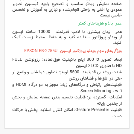
صفحه‌ نمایش ویدئو مناسب و تصحیح زاویه کیستون تصویر
عمودی یا افقی به‌ راحتی انجام‌شده و نیازی به آموزش و تخصص
خاصی نیست
عمر بالا و هزینه‌های کمتر
عمر زمان بیشتری با لامپ قدرتمند 10000 ساعته اپسون
از ویدئو پروژکتور استفاده کنید و به حفظ محیط زیست کمک
کنید.
ویژگی‌های مهم ویدئو پروژکتور اپسون EPSON EB-2255U
ابعاد تصویر تا 300 اینچ باکیفیت فوق‌العاده: رزولوشن FULL
HD با فناوری 3LCD اپسون
شدت روشنایی قدرتمند 5500 لومنز: تصاویر درخشان و واضح تر
حتی در اتاق‌ها و فضاهای روشن
قابلیت‌های ارتباطی و درگاه‌های زیاد: مجهز به دو درگاه HDMI و
Screen Mirroring ، wifi
امکانات گسترده‌ تر: قابلیت تقسیم بندی صفحه نمایش و پخش
از چندین رایانه
قابلیت Gesture Presenter: امکان کنترل اسلاید پخش با حرکات
دست