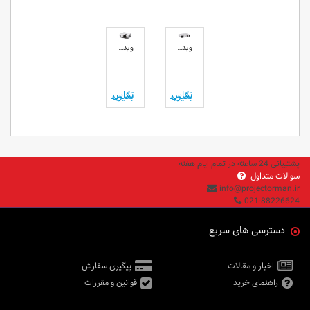
ویدئو پروژکتور اپسون EPSON EB-U42
ویدئو پروژکتور اپسون EPSON EH-TW5650
تماس بگیرید
تماس بگیرید
پشتیبانی 24 ساعته در تمام ایام هفته
سوالات متداول
info@projectorman.ir
021-88226624
دسترسی های سریع
اخبار و مقالات
پیگیری سفارش
راهنمای خرید
قوانین و مقررات