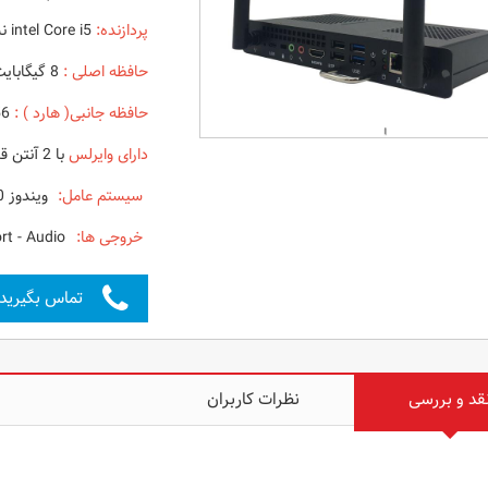
پردازنده:
intel Core i5 نسل 9
حافظه اصلی :
8 گیگابایت
حافظه جانبی( هارد ) :
256 گیگ از نوع SSD
دارای وایرلس
با 2 آنتن قدرتمند
سیستم عامل:
ویندوز 10
خروجی ها:
HDMI - Display Port - Audio
تماس بگیرید
قد و بررسی
نظرات کاربران