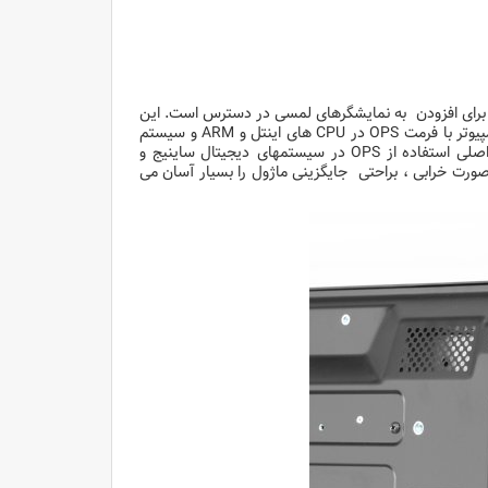
ف OPS یک ماژول کامپیوتر است که برای افزودن به نمایشگرهای لمسی در دسترس است. این
ماژول ابتدا توسط NEC ، Intel و Microsoft در سال 2010 اعلام شد. ماژول های کامپیوتر با فرمت OPS در CPU های اینتل و ARM و سیستم
عامل هایی از جمله Microsoft Windows و Google Android موجود است. مزیت اصلی استفاده از OPS در سیستمهای دیجیتال ساینیج و
ورت خرابی ، براحتی جایگزینی ماژول را بسیار آسان می