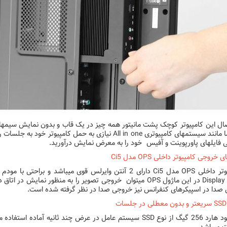
صال این کامپیوتر کوچک پشت مانیتور همه چیز در یک قاب و بدون نمایش سیمهای
و شما مانند سیستمهای کامپیوتری All in one نیازی به حمل
ی فایلهای پاورپوینت و آفیس خود را به معرض نمایش درآورید.
 خروجی کامپیوتر داخلی OPS مدل Ci5
Display Port در این ماژول OPS میتوان خروجی تصویر را به منظور نم
دا در اسپیکرهای کنفرانس نیز خروجی صدا در نظر گرفته شده است.
ت
با وجود هارد 256 گیگ از نوع SSD سیستم عامل در عرض چند ثانیه 