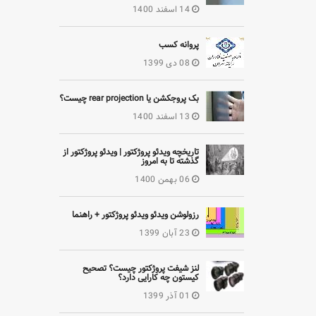
14 اسفند 1400
پروانه کسب
08 دی 1399
بک پروجکشن یا rear projection چیست؟
13 اسفند 1400
تاریخچه ویدئو پروژکتور | ویدئو پروژکتور از
گذشته تا به امروز
06 بهمن 1400
رزولوشن ویدئو ویدئو پروژکتور + راهنما
23 آبان 1399
لنز شیفت پروژکتور چیست؟ تصحیح
کیستون چه کارایی دارد؟
01 آذر 1399