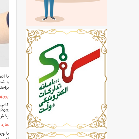
با ات
براحت
پورتهای
پخش ص
هارد SSD سریعتر و بدون معطلی در جلسا