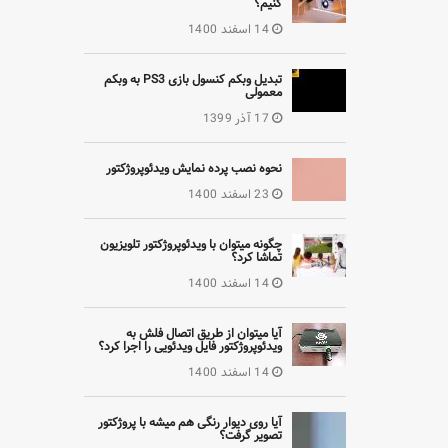
کنیم؟
14 اسفند 1400
تبدیل وبکم کنسول بازی PS3 به وبکم
معمولی
17 آذر 1399
نحوه نصب پرده نمایش ویدئوپروژکتور
23 اسفند 1400
چگونه میتوان با ویدئوپروژکتور تلویزیون
تماشا کرد؟
14 اسفند 1400
آیا میتوان از طریق اتصال فلش به
ویدئوپروژکتور فایل ویدئویی را اجرا کرد؟
14 اسفند 1400
آیا روی دیوار رنگی هم میشه با پروژکتور
تصویر گرفت؟