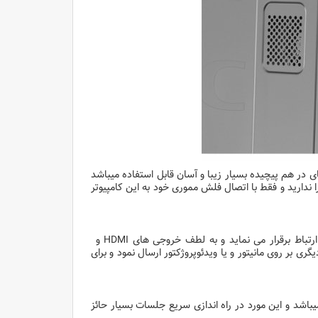
 در هم پیچیده بسیار زیبا و آسان قابل استفاده میباشد
 کامپیوتر خود به جلسات را ندارید و فقط با اتصال فلش مموری خود به این کامپیوتر
کامپیوتر داخلی OPS مدل Ci5 دارای 2 آنتن وایرلس قوی میباشد و براحتی با مودم ارتباط برقرار می نماید و به لطف خروجی های HDMI و
ایش در اتاق دیگری بر روی مانیتور و یا ویدئوپروژکتور ارسال نمود و برای
آماده استفاده میباشد و این مورد در راه اندازی سریع جلسات بسیار حائز