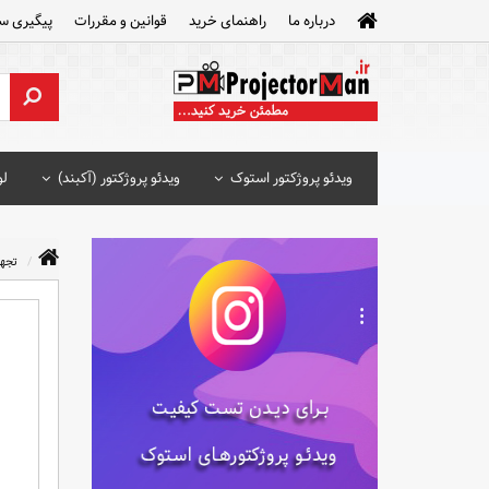
درباره ما
راهنمای خرید
قوانین و مقررات
پیگیری س
ویدئو پروژکتور استوک
ویدئو پروژکتور (آکبند)
لو
تجه