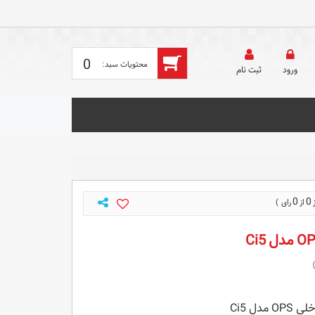
0
ورود
ثبت‌ نام
0
0
دل Ci5