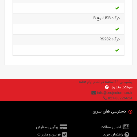
درگاه USB نوع B
درگاه RS232
پشتیبانی 24 ساعته در تمام ایام هفته
سوالات متداول
info@projectorman.ir
021-88226624
دسترسی های سریع
اخبار و مقالات
پیگیری سفارش
راهنمای خرید
قوانین و مقررات