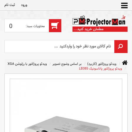
ورود
ثبت‌ نام
0
ویدئو پروژکتور (کاربرد)
بر اساس وضوح تصویر
ویدئو پروژکتور با رزلوشن XGA
ویدئو پروژکتور پاناسونیک LB385