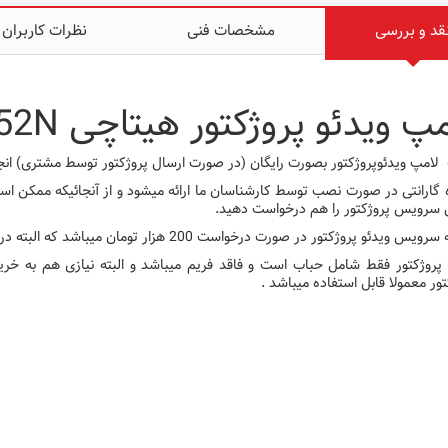
قد و بررسی
مشخصات فنی
نظرات کاربران
پ ویدئو پروژکتور هیتاچی CP-EX252N
امپ ویدئوپروژکتور بصورت رایگان (در صورت ارسال پروژکتور توسط مشتری) انج
 گارانتی در صورت نصب توسط کارشناسان ما ارائه میشود و از آنجائیکه ممکن ا
 سرویس پروژکتور را هم درخواست دهید.
 ویدئو پروژکتور در صورت درخواست 200 هزار تومان میباشد که البته در افزایش کیفیت تصویر نقش بسزایی دارد.
پروژکتور فقط شامل حباب است و فاقد فریم میباشد و البته نیازی هم به خر
تور معمولا قابل استفاده میباشد .
پروژکتور اپسون
پروژکتور اپسون
پروژکتور اپسون
پروژکتور اپسون