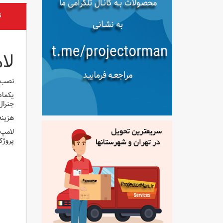
ن
لام
نصب ل
یکماه
جنرال
هزینه سرویس
لامپ 
پروژک
لامپ 
لامپ 
لامپ 
لامپ 