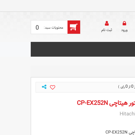
0
ورود
ثبت‌ نام
0
0
تاچی CP-EX252N
Hitach
CP-EX