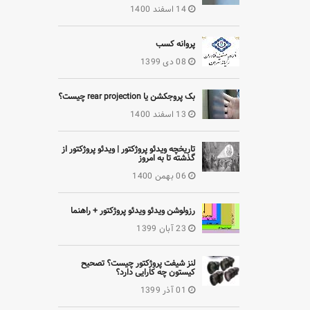
14 اسفند 1400
پروانه کسب
08 دی 1399
بک پروجکشن یا rear projection چیست؟
13 اسفند 1400
تاریخچه ویدئو پروژکتور | ویدئو پروژکتور از
گذشته تا به امروز
06 بهمن 1400
رزولوشن ویدئو ویدئو پروژکتور + راهنما
23 آبان 1399
لنز شیفت پروژکتور چیست؟ تصحیح
کیستون چه کارایی دارد؟
01 آذر 1399