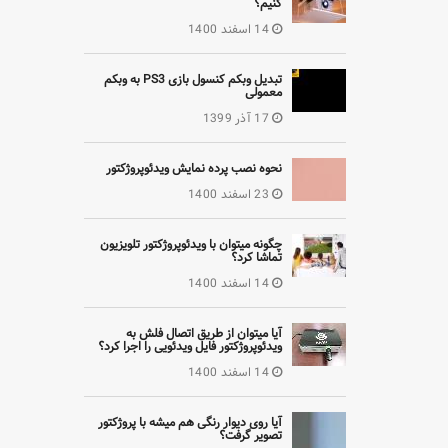
کنیم؟
14 اسفند 1400
تبدیل وبکم کنسول بازی PS3 به وبکم
معمولی
17 آذر 1399
نحوه نصب پرده نمایش ویدئوپروژکتور
23 اسفند 1400
چگونه میتوان با ویدئوپروژکتور تلویزیون
تماشا کرد؟
14 اسفند 1400
آیا میتوان از طریق اتصال فلش به
ویدئوپروژکتور فایل ویدئویی را اجرا کرد؟
14 اسفند 1400
آیا روی دیوار رنگی هم میشه با پروژکتور
تصویر گرفت؟