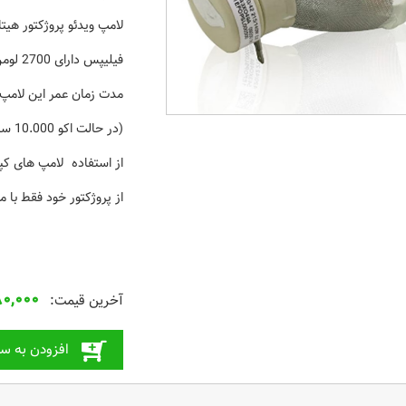
لامپ ویدئو پروژکتور هیتاچی CP-EX252N با لامپ اصلی 210
فیلیپس دارای 2700 لومن (روشنایی برابر با لامپ اصلی ) است.
مدت زمان عمر این لامپ پروژکتور CP-EX250N
(در حالت اکو 10.000 ساعت) است.
از استفاده لامپ های کپی
از پروژکتور خود فقط با محصولات با کیفی
۰,۰۰۰
افزودن به سب