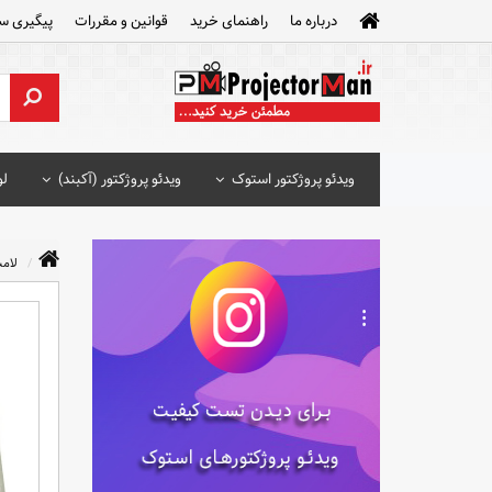
درباره ما
راهنمای خرید
قوانین و مقررات
پیگیری س
ویدئو پروژکتور استوک
ویدئو پروژکتور (آکبند)
لو
لامپ