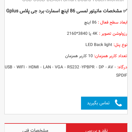
✅
مشخصات مانیتور لمسی 86 اینچ اسمارت برد جی پلاس Gplus
ابعاد سطح فعال :
86 اینچ
رزولوشن تصویر :
4K یا 3840*2160
نوع پنل:
LED Back light
تعداد کاربر همزمان:
10 کاربر همزمان
درگاه:
USB - WIFI - HDMI - LAN - VGA - RS232 -YPBPR - DP - AV -
SPDIF
تماس بگیرید
نقد و بررسی
مشخصات فنی