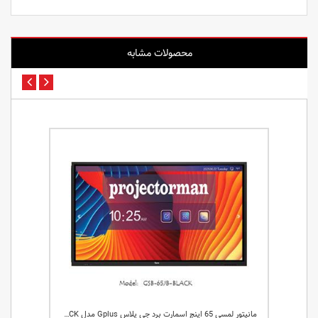
محصولات مشابه
مانیتور لمسی 98 اینچ اسمارت برد جی پلاس Gplus مدل GSB-98JB-BLACK
مانیتور لمسی 65 اینچ اسمارت برد جی پلاس Gplus مدل GSB-65JB-BLACK