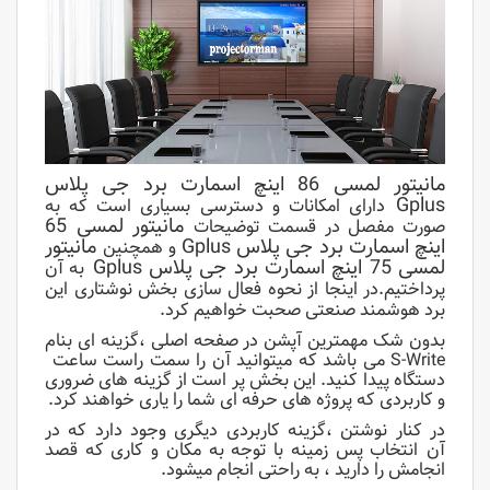
مانیتور لمسی 86 اینچ اسمارت برد جی پلاس
Gplus
دارای امکانات و دسترسی بسیاری است که به
مانیتور لمسی 65
صورت مفصل در قسمت توضیحات
اینچ اسمارت برد جی پلاس Gplus
مانیتور
و همچنین
لمسی 75 اینچ اسمارت برد جی پلاس Gplus
به آن
پرداختیم.در اینجا از نحوه فعال سازی بخش نوشتاری این
برد هوشمند صنعتی صحبت خواهیم کرد.
بدون شک مهمترین آپشن در صفحه اصلی ،گزینه ای بنام
S-Write می باشد که میتوانید آن را سمت راست ساعت
دستگاه پیدا کنید. این بخش پر است از گزینه های ضروری
و کاربردی که پروژه های حرفه ای شما را یاری خواهند کرد.
در کنار نوشتن ،گزینه کاربردی دیگری وجود دارد که در
آن انتخاب پس زمینه با توجه به مکان و کاری که قصد
انجامش را دارید ، به راحتی انجام میشود.