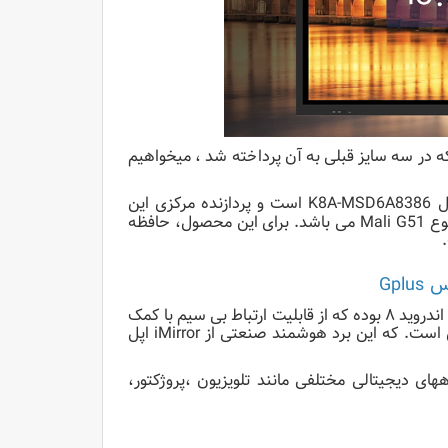
ه در سه سایز قبلی به آن پرداخته شد ، میخواهیم
مدل K8A-MSD6A8386 است و پردازنده مرکزی این
Quad Core 1.5GHz,A53 +ARM A73 و پردازشگر گرافیکی آن از نوع Mali G51 می باشد. برای این محصول، حافظه
Gplus
، اندروید ۸ بوده که از قابلیت ارتباط بی سیم با کمک
نرم افزار Eshare برخوردار می باشد. و نکته حائز اهمیتی که وجود دارد این است. که این برد هوشمند صنعتی از iMirror اپل
ای دیجیتالی مختلفی مانند تلویزیون ،پروژکتور،