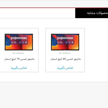
حصولات مشابه
مانیتور لمسی 65 اینچ اسمارت برد جی پلاس Gplus مدل GSB-65JB-BLACK
مانیتور لمسی 75 اینچ اسمارت برد جی پلاس Gplus مدل GSB-75JB-BLACK
تماس بگیرید
تماس بگیرید