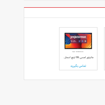
مانیتور لمسی 86 اینچ اسمارت برد جی پلاس Gplus مدل GSB-86JB-BLACK
تماس بگیرید