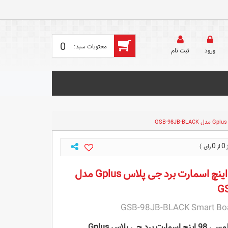
0
ورود
ثبت‌ نام
0
0
مانیتور لمسی 98 اینچ اسمارت برد جی پلاس Gplus مدل
G
GSB-98JB-BLACK Smart Boa
جی پلاس Gplus