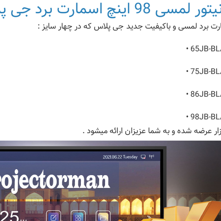
لمسی 98 اینچ اسمارت برد جی پلاس Gplus
رت برد لمسی و باکیفیت جدید جی پلاس که در چهار سایز :
65JB-BLA
75JB-BLA
86JB-BLA
98JB-BLA
زار عرضه شده و به شما عزیزان ارائه میشود .