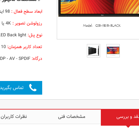
ابعاد سطح فعال :
98 اینچ
رزولوشن تصویر :
4K یا 3840*2160
نوع پنل:
LED Back light
تعداد کاربر همزمان:
10 کاربر همزمان
درگاه:
USB - WIFI - HDMI - LAN - VGA - RS232 -YPBPR - DP - AV - SPDIF
تماس بگیرید
قد و بررسی
مشخصات فنی
نظرات کاربران