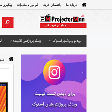
درباره ما
راهنمای خرید
قوانین و مقررات
پیگیری س
ویدئو پروژکتور استوک
ویدئو پروژکتور (آکبند)
لو
تجه