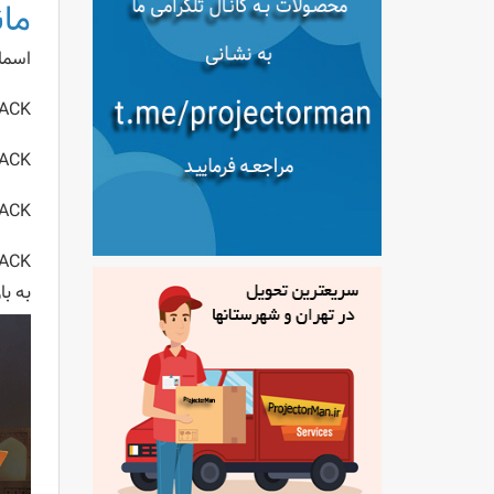
مانیتور 
اسما
CK •
CK •
CK •
CK •
به با