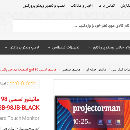
فارش
تماس با ما
اخبار و مقالات
نصب و تعمیر ویدئو پروژکتور
ازم جانبی ویدئو پروژکتور
تجهیزات کنفرانس
لامپ ویدئو پروژکتور
یزات کنفرانس
مانیتور حرفه ای
مانیتور صنعتی
مانیتور لمسی 98 اینچ اسمارت برد جی پلاس Gplus مدل GSB-98JB-BLACK
SB-98JB-BLACK
rd Touch Monitor
✅
مشخصات مانیتور لمسی 98 اینچ اسمارت برد 