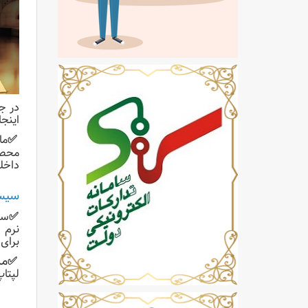
در ج
اینج
✅
ما
محص
داخلی ۱۶ گیگابایت و مقدار رم ۳ گیگابایت (DR4
سیستم ع
✅
سی
برای 
مانیت
✅
لپتا