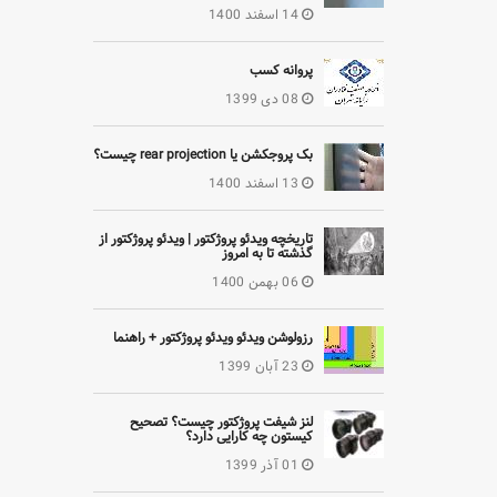
14 اسفند 1400
پروانه کسب
08 دی 1399
بک پروجکشن یا rear projection چیست؟
13 اسفند 1400
تاریخچه ویدئو پروژکتور | ویدئو پروژکتور از
گذشته تا به امروز
06 بهمن 1400
رزولوشن ویدئو ویدئو پروژکتور + راهنما
23 آبان 1399
لنز شیفت پروژکتور چیست؟ تصحیح
کیستون چه کارایی دارد؟
01 آذر 1399