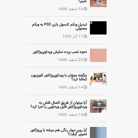
کنیم؟
14 اسفند 1400
تبدیل وبکم کنسول بازی PS3 به وبکم
معمولی
17 آذر 1399
نحوه نصب پرده نمایش ویدئوپروژکتور
23 اسفند 1400
چگونه میتوان با ویدئوپروژکتور تلویزیون
تماشا کرد؟
14 اسفند 1400
آیا میتوان از طریق اتصال فلش به
ویدئوپروژکتور فایل ویدئویی را اجرا کرد؟
14 اسفند 1400
آیا روی دیوار رنگی هم میشه با پروژکتور
تصویر گرفت؟