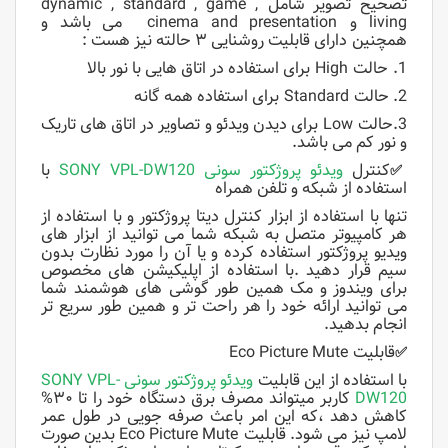
تصحیح تصویر شامل dynamic , standard , game ,
living و cinema and presentation می باشد و
همچنین
دارای قابلیت روشنایی ۳ حالته نیز هست :
1. حالت High برای استفاده در اتاق هایی با نور بالا
2. حالت Standard برای استفاده همه گانه
3.حالت Low برای دیدن ویدئو و تصاویر در اتاق های تاریک
و نور کم می باشد.
کنترل
ویدئو پروژکتور سونی SONY VPL-DW120
با
✅
استفاده از شبکه و تلفن همراه
تنها با استفاده از ابزار کنترل دیتا پروژکتور و با استفاده از
هر کامپیوتر متصل به شبکه شما می توانید از ابزار های
ویدیو پروژکتور استفاده کرده و یا آن را مورد نظارت بدون
سیم قرار دهید .با استفاده از اپلیکیشن های مخصوص
برای ویندوز و مک همین طور گوشی های هوشمند شما
می توانید ارائه خود را هر راحت تر و همین طور سریع تر
انجام بدهید.
قابلیت Eco Picture Mute
✅
با استفاده از این قابلیت
ویدئو پروژکتور سونی SONY VPL-
DW120
کاربر میتواند مصرف برق دستگاه خود را تا ۳۰%
کاهش دهد ،که این امر باعث صرفه جویی در طول عمر
لامپ نیز می شود.
قابلیت Eco Picture Mute
بدین صورت