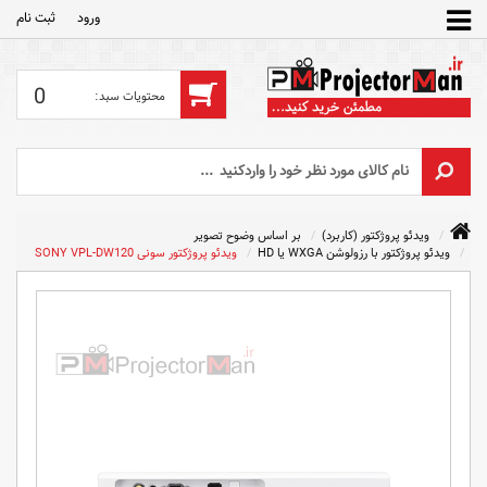
ورود
ثبت‌ نام
0
ویدئو پروژکتور (کاربرد)
بر اساس وضوح تصویر
ویدئو پروژکتور با رزولوشن WXGA یا HD
ویدئو پروژکتور سونی SONY VPL-DW120