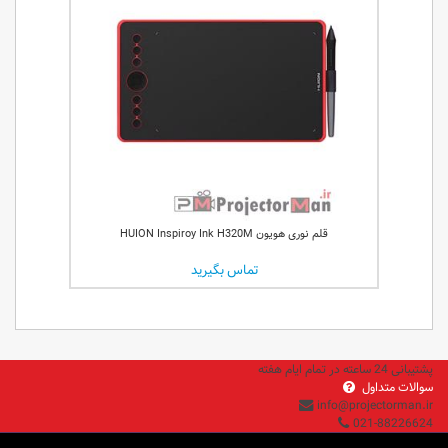
قلم نوری هویون HUION Inspiroy Ink H320M
تماس بگیرید
پشتیبانی 24 ساعته در تمام ایام هفته
سوالات متداول
info@projectorman.ir
021-88226624