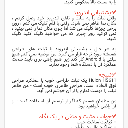
را به سمت بالا معکوس کنید.
✅
پشتیبانی اندروید
وقتی
تبلت
را به
تبلت
و تلفن اندروید خود وصل کردم ،
مکان نما ظاهر نمی شود. وقتی با قلم کلیک می کنم ، روی
برخی چیزها کلیک می شد اما چون مکان نما را نمی بینید ،
نمی توانید روی چیزی که می خواهید کلیک کنید کلیک
کنید.
به هر حال ، پشتیبانی اندروید با تبلت
ه
ای طراحی
همیشه مورد توجه قرار می گیرد. من توصیه نمی کنم هیچ
تبلتی با Android کار کند زیرا هیچ راهی برای تایید صحت
عملکرد آن با دستگاه شما وجود ندارد.
✅
نتیجه
Huion HS611 یک تبلت طراحی خوب با عملکرد طراحی
فوق العاده است. طراحی ظاهری خوب است - من ظاهر
تبلت را دوست ندارم یا از آن خوشم نمی آید.
من مطمئن هستم که اگر از ترسیم آن استفاده کنید ، از
آن راضی خواهید بود.
✅
جوانب مثبت و منفی در یک نگاه
+ کیفیت ساخت خوب
+ عملکرد عالی در طراحی