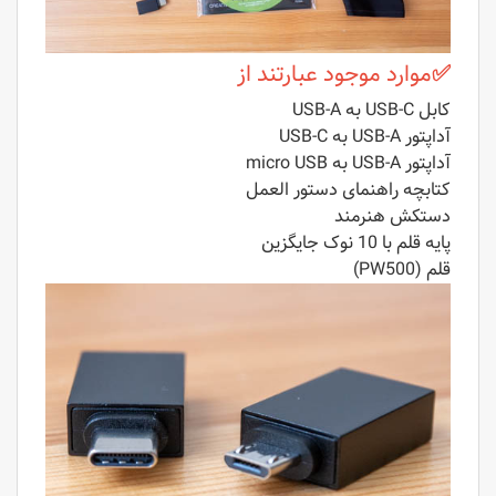
✅
موارد موجود عبارتند از
کابل USB-C به USB-A
آداپتور USB-A به USB-C
آداپتور USB-A به micro USB
کتابچه راهنمای دستور العمل
دستکش هنرمند
پایه قلم با 10 نوک جایگزین
قلم (PW500)