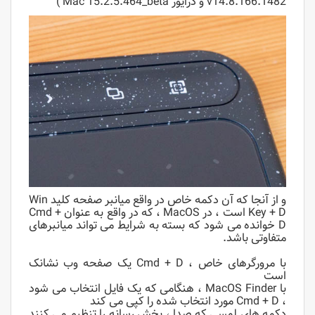
v14.8.166.1482 و درایور Mac 15.2.5.464_beta )
و از آنجا که آن دکمه خاص در واقع میانبر صفحه کلید Win
Key + D است ، در MacOS ، که در واقع به عنوان Cmd +
D خوانده می شود که بسته به شرایط می تواند میانبرهای
متفاوتی باشد.
با مرورگرهای خاص ، Cmd + D یک صفحه وب نشانک
است
با MacOS Finder ، هنگامی که یک فایل انتخاب می شود
، Cmd + D مورد انتخاب شده را کپی می کند
دکمه های لمسی که صدا ، پخش رسانه را تنظیم می کنند