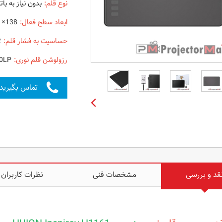
نوع قلم:
بدون نیاز به بات
ابعاد سطح فعال:
138×221 میلی متر
حساسیت به فشار قلم:
8192 سطح
رزولوشن قلم نوری:
0LP
تماس بگیرید
قد و بررسی
مشخصات فنی
نظرات کاربران