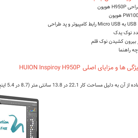
H950P هویون
د طراحی
ر بیرون کشیدن نوک قلم
چه راهنما
گی ها و مزایای اصلی HUION Inspiroy H950P
آن به دلیل مساحت کار 22.1 در 13.8 سانتی متر (8.7 در 5.4 اینچ) بسیار راحت است.