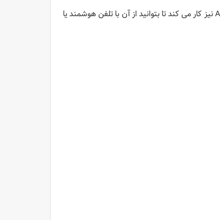
Huion Inspiroy H950P با Windows و MacOS سازگار است ، اما با Android نیز کار می کند تا بتوانید از آن با تلفن هوشمند یا