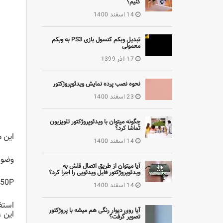
کنیم؟
14 اسفند 1400
تبدیل وبکم کنسول بازی PS3 به وبکم
معمولی
17 آذر 1399
نحوه نصب پرده نمایش ویدئوپروژکتور
23 اسفند 1400
چگونه میتوان با ویدئوپروژکتور تلویزیون
تماشا کرد؟
این مدل شامل 8 کلید سریع 
14 اسفند 1400
وضوح تصویر 5080 LPI و نرخ گزار
آیا میتوان از طریق اتصال فلش به
ویدئوپروژکتور فایل ویدئویی را اجرا کرد؟
Huion H950P دارای پشتیبانی شیب 0
14 اسفند 1400
آیا روی دیوار رنگی هم میشه با پروژکتور
این ، شامل 2 دک
تصویر گرفت؟