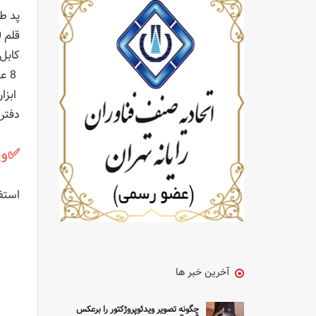
پد طراحی 
قلم PW100 هویون
کابل USB به Micro USB رابط کامپیوتر و پ
8 عدد نوک یدک
ابزا
دفتر
✅
ویژ
استفاده از 
آخرین خبر ها
چگونه تصویر ویدئوپروژکتور را برعکس