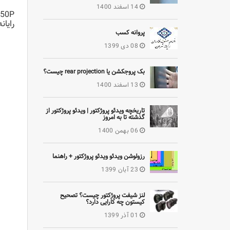
14 اسفند 1400
رایان
پروانه کسب
08 دی 1399
بک پروجکشن یا rear projection چیست؟
13 اسفند 1400
تاریخچه ویدئو پروژکتور | ویدئو پروژکتور از
گذشته تا به امروز
06 بهمن 1400
رزولوشن ویدئو ویدئو پروژکتور + راهنما
23 آبان 1399
لنز شیفت پروژکتور چیست؟ تصحیح
کیستون چه کارایی دارد؟
01 آذر 1399