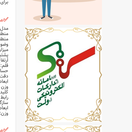
برای 
✅
م
مدل: Inspiroy H950P
منطقه کار: 22.1 3.8
منطقه کار 
وضوح تص
میزان گ
پشتیبا
ارتفاع 
قلم: Huion PW100 (بدون بات
حساسیت
دقت: ± 0.3 
ابعاد (قلم): 16.37
وزن (قل
کلیدهای فشا
رابط: 
سازگاری سیستم عام
ابعاد: 32.08 سانتی متر در 18.88 سانتی متر
وزن: 497 گ
✅
مح