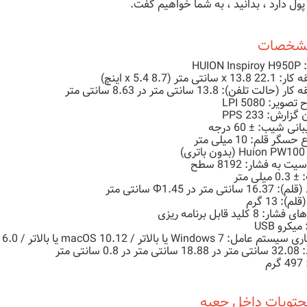
پول دارد ، بدانید ، به شما خواهیم گفت.
شخصات
HUION 
x 1 سانتی متر (8.7 x 5.4 اینچ)
(حالت تلفن): 13.8 سانتی متر در 8.63 سانتی متر
ویر: 5080 LPI
زارش: 233 PPS
نی شیب: ± 60 درجه
حسگر قلم: 10 میلی متر
ری)
 به فشار: 8192 سطح
میلی متر
 سانتی متر در Φ1.45 سانتی متر
م): 13 گرم
ر: 8 کلید قابل برنامه ریزی
میکرو USB
ل: Windows 7 یا بالاتر / macOS 10.12 یا بالاتر / Android 6.0 یا بالاتر
 در 0.8 سانتی متر
رم
تویات داخل جعبه