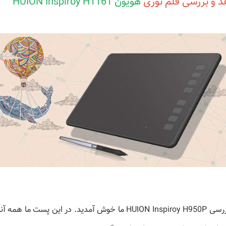
د و بررسی قلم نوری
هویون HUION Inspiroy H1161
به بررسی HUION Inspiroy H950P ما خوش آمدید. در این