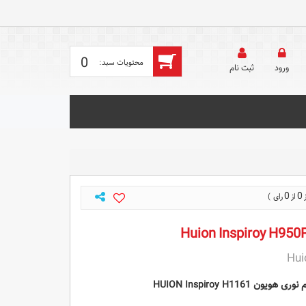
0
ورود
ثبت‌ نام
0
0
Hui
HUION Inspiroy H116