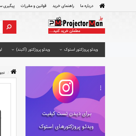
درباره ما
راهنمای خرید
قوانین و مقررات
پیگیری س
ویدئو پروژکتور استوک
ویدئو پروژکتور (آکبند)
لو
تجه