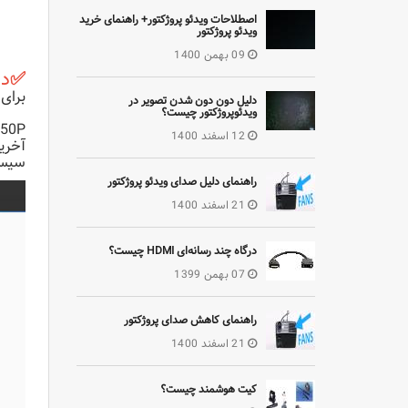
اصطلاحات ویدئو پروژکتور+ راهنمای خرید
ویدئو پروژکتور
09 بهمن 1400
✅
درایور
برای نصب درا
دلیل دون دون شدن تصویر در
ویدئوپروژکتور چیست؟
roy H950P
12 اسفند 1400
آخرین
سیستم
راهنمای دلیل صدای ویدئو پروژکتور
21 اسفند 1400
درگاه چند رسانه‌ای HDMI چیست؟
07 بهمن 1399
راهنمای کاهش صدای پروژکتور
21 اسفند 1400
کیت هوشمند چیست؟