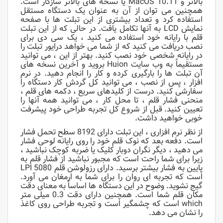
بالاتر و MacOS 10.11 یا نسخه های بالاتر سازگار است.
همچنین می توان از آن به عنوان یک دستگاه مستقل
استفاده کرد و تعداد بیشتری از این تبلت ها با صفحه
نمایش LCD به آنها تکامل یافت. در حالی که از این تبلت
قلم با رایانه خود استفاده می کنید ، یک سی دی برای
نصب دریافت می کنید که از شما می خواهد درایور تبلت را
در رایانه شخصی خود نصب کنید. بهتر از این ، می توانید
مستقیماً به وب سایت Huion بروید و آخرین نسخه های
آن تبلت ها را بارگیری کرده و کار را انجام دهید. در نرم
افزار ، پس از نصب ، می توانید کل گردش کار دستگاه را
سفارشی کنید. درست از کلیدهای سریع ، دکمه های قلم ،
منحنی فشار قلم ، تا محل کار ، می توانید همه آنها را
تعیین کنید. قبل از شروع کل تجربه طراحی خود پیشرفت
خوبی خواهید داشت.
از نظر نرم افزاری ، این تبلت دارای 8192 سطح تحمل فشار
است. دفعه بعد که نوک قلم خود را روی رایانه لوحی فشار
می دهید ، دیگر نگران دوبار کلیک یا ضربه کوچک نباشید ،
زیرا برای شما راحت است که مجبور نباشید از فشار قلم به
پایین به فشار بیشتر برسید. دارای رزولوشن قلم 5080 LPI
است که تجربه ای روان را برای شما به ارمغان می آورد.
گیج نشوید. وضوح در این دستگاه ها اساساً به معنای دقت
مکان قلم شما است. همچنین دارای دقت 0.3 میلی متر
which است که چشمگیر است و تجربه طراحی روی کاغذ
را نشان می دهد.