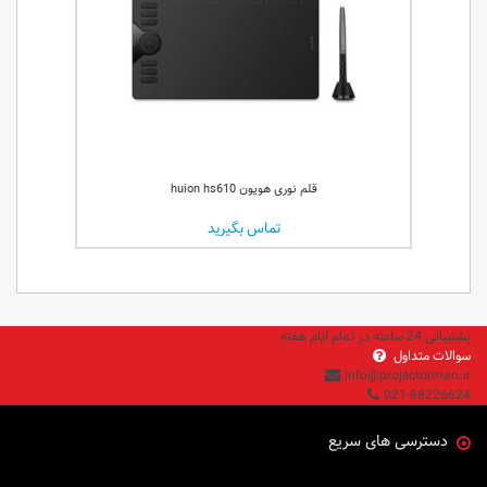
قلم نوری هویون huion hs610
تماس بگیرید
پشتیبانی 24 ساعته در تمام ایام هفته
سوالات متداول
info@projectorman.ir
021-88226624
دسترسی های سریع