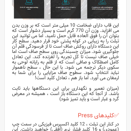
این قاب دارای ضخامت 10 میلی متر است که بر وزن بدن
می افزاید. وزن آن 770 گرم است و بسیار دشوار است که
بتوان آن را فوق العاده قابل حمل نامید. اما می توانید این
تبلت را به زیبایی در کوله پشتی خود قرار دهید. سطح کار
این دستگاه دارای روکش صاف است تا از فرسودگی قلم آن
جلوگیری شود. میزان چسبندگی روی سطح صاف است اما
خیلی صاف نیست تا کل تجربه را لغزنده کند. این تعادل
کامل اصطکاک و صافی است که از قلم به رایانه لوحی به
سکوی دیگر ترجمه می شود. با این حال ، سطح ناهموار
نباید انتخاب شود. سطوح صاف مزایایی را برای شما به
ارمغان می آورد. اما باز هم ، تعادل کلید است!
(میزان تعمیر و نگهداری برای این دستگاهها باید ثابت
باشد. از آنجا که این دستگاه باز است ، همیشه در معرض
گرد و غبار است و باید تمیز شود)
✅کلیدهای Press
در کنار این تبلت ، 12 کلید اکسپرس فیزیکی در سمت چپ
(عمودی) و 16 کلید فشار نرم (افقی) خواهید داشت. این