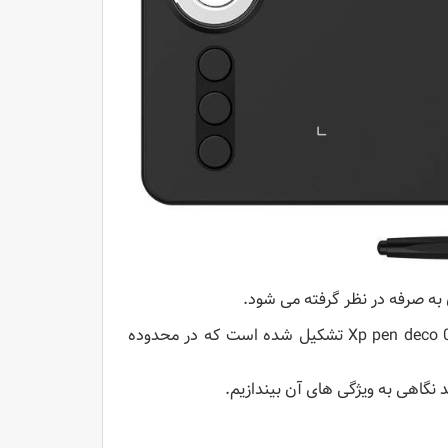
این قطعه گمشده از خانواده Deco است که قبلاً از Xp pen deco 01 و Xp pen deco 03 تشکیل شده است که در محدوده
 نگاهی به ویژگی های آن بیندازیم.