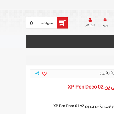
0
ورود
ثبت‌ نام
0
0
XP Pen D
نوری ایکس پی پن XP Pen Deco 01 v2