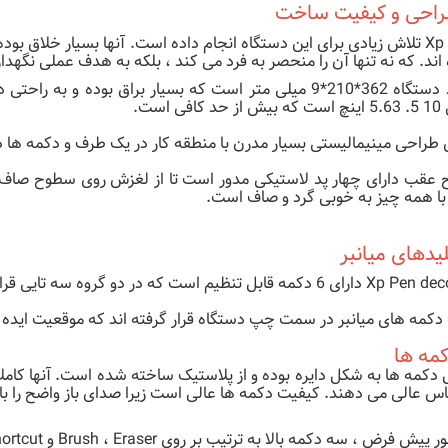
احی و کیفیت ساخت
Xp Pen تلاش زیادی برای این دستگاه انجام داده است. آنها بسیار خلاق ب
اند. که نه تنها آن را منحصر به فرد می کند ، بلکه به هدف عملی نگهد
ابعاد دستگاه 362*210*9 میلی متر است که بسیار براق بوده
 کافی است.
ی طراحی مینیمالیستی بسیار مدرن با منطقه کار در یک طرف و دکمه ها د
عقب دارای چهار پد لاستیکی مدور است تا از لغزش روی سطوح صاف ج
با همه چیز به خوبی گرد و صاف است.
دهای میانبر
ابل تنظیم است که در دو گروه سه تایی قرار گرفته اند و در بین آنها یک چرخ نورد قرار دارد.
دکمه های میانبر در سمت چپ دستگاه قرار گرفته اند که موقعیت اید
مه ها
دکمه ها به شکل دایره بوده و از پلاستیک ساخته شده است. آنها کاملا
س عالی می دهند. کیفیت دکمه ها عالی است زیرا صدای باز واضح را با 
ش فرض ، سه دکمه بالا به ترتیب بر روی Brush ، Eraser و undo shortcut در فتوشاپ تنظیم شده است.