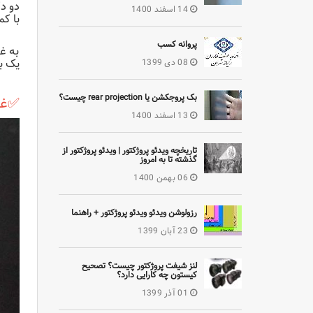
دو دکمه بعدی روی 
14 اسفند 1400
با کم
پروانه کسب
به غی
یک بر
08 دی 1399
بک پروجکشن یا rear projection چیست؟
✅غل
13 اسفند 1400
تاریخچه ویدئو پروژکتور | ویدئو پروژکتور از
گذشته تا به امروز
06 بهمن 1400
رزولوشن ویدئو ویدئو پروژکتور + راهنما
23 آبان 1399
لنز شیفت پروژکتور چیست؟ تصحیح
کیستون چه کارایی دارد؟
01 آذر 1399