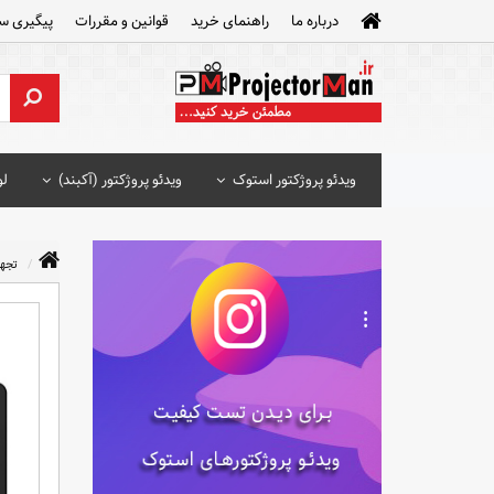
درباره ما
راهنمای خرید
قوانین و مقررات
پیگیری س
ویدئو پروژکتور استوک
ویدئو پروژکتور (آکبند)
لو
تجه