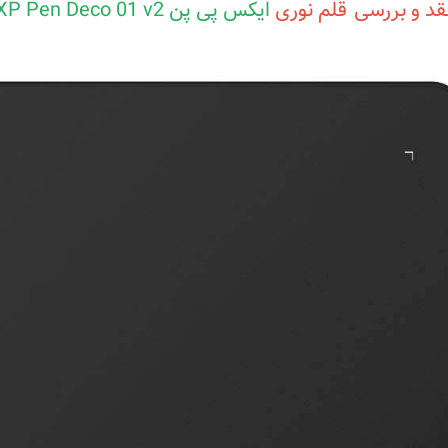
قد و بررسی قلم نوری
ایکس پی پن XP Pen Deco 01 v2