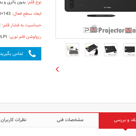
نوع قلم:
بدون باتری و بد
ابعاد سطح فعال:
143×254 میلی متر
حساسیت به فشار قلم:
8192 سطح
رزولوشن قلم نوری:
0LPI
تماس بگیرید
قد و بررسی
مشخصات فنی
نظرات کاربران