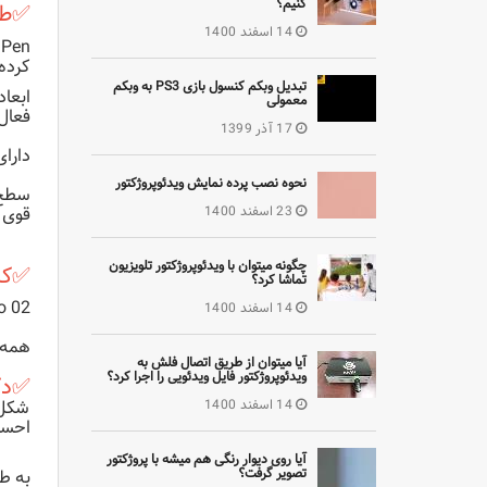
کنیم؟
✅طر
14 اسفند 1400
کرده 
تبدیل وبکم کنسول بازی PS3 به وبکم
معمولی
فعال 10 5. 5.63 اینچ است که بیش از حد
17 آذر 1399
دارا
نحوه نصب پرده نمایش ویدئوپروژکتور
سطح 
قوی 
23 اسفند 1400
چگونه میتوان با ویدئوپروژکتور تلویزیون
✅کلی
تماشا کرد؟
Xp Pen deco 02 دارای 6 دکمه ق
14 اسفند 1400
همه 
آیا میتوان از طریق اتصال فلش به
ویدئوپروژکتور فایل ویدئویی را اجرا کرد؟
✅دک
شکل 
14 اسفند 1400
احسا
آیا روی دیوار رنگی هم میشه با پروژکتور
تصویر گرفت؟
به طور پی