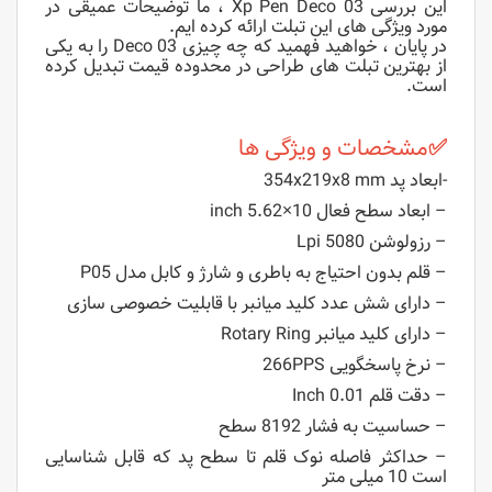
این بررسی Xp Pen Deco 03 ، ما توضیحات عمیقی در
مورد ویژگی های این تبلت ارائه کرده ایم.
در پایان ، خواهید فهمید که چه چیزی Deco 03 را به یکی
از بهترین تبلت های طراحی در محدوده قیمت تبدیل کرده
است.
✅
مشخصات و ویژگی ها
-ابعاد پد 354x219x8 mm
– ابعاد سطح فعال 10×5.62 inch
– رزولوشن 5080 Lpi
– قلم بدون احتیاج به باطری و شارژ و کابل مدل P05
– دارای شش عدد کلید میانبر با قابلیت خصوصی سازی
– دارای کلید میانبر Rotary Ring
– نرخ پاسخگویی 266PPS
– دقت قلم 0.01 Inch
– حساسیت به فشار 8192 سطح
– حداکثر فاصله نوک قلم تا سطح پد که قابل شناسایی
است 10 میلی متر