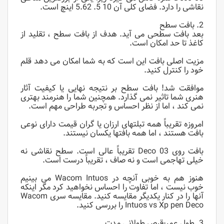
نقاشی را دارد. فضای کلی آن 10 5. 5.62 اینچ است.
2. بافت سطح
بعد بافت سطحی می آید. هدف از بافت سطح ، تقلید از
کاغذ تا حد امکان است.
مزیت اصلی بافت این است که به شما امکان می دهد قلم
خود را کنترل کنید.
موافقت شد! بافت سطح بر نتیجه نهایی یا کیفیت آثار
هنری شما تاثیر نمی گذارد. همچنین شما را هنرمند بهتری
نمی کند ، اما از نظر احساس و تجربه طراحی مهم است.
امروزه تقریباً همه تبلتهای ارزان یا گران قیمت دارای نوعی
بافت هستند ، اما همه بافتها یکسان نیستند.
بافت روی Deco 03 تقریباً عالی است. سطح نقاشی نه
خیلی تهاجمی است و نه صاف ، تقریباً درست است.
هنوز هم به خوبی آنچه در Wacom Intuos می بینیم
خوب نیست ، اما تفاوت را احساس نخواهید کرد مگر اینکه
آنها را در کنار یکدیگر مقایسه کنید. مقایسه سری Wacom
Intuos vs Xp pen Deco را بررسی کنید.
3. طول عمر-قرص طولانی مدت