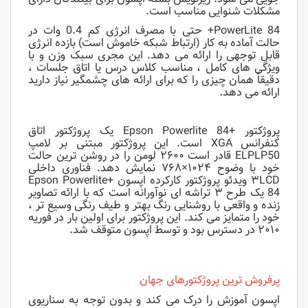
مشکلات شنوایی مناسب است.
PowerLite 84+ حتی با مصرف انرژی کم 0.4 وات در
حالت آماده به کار (ارتباط شبکه خاموش است) بازده انرژی
قابل توجهی را ارائه می دهد. این مجری سبک وزن و با
ویژگی های کامل ، مناسب کلاس درس یا اتاق جلسات ،
دقیقاً همان چیزی را که برای ارائه های چشمگیر نیاز دارید
ارائه می دهد.
پروژکتور +Epson Powerlite 84 یک پروژکتور اتاق
کنفرانس XGA است. این پروژکتور مبتنی بر لامپ
ELPLP50 قادر است ۲۶۰۰ لومن را در روشن ترین حالت
خود با وضوح ۱۰۲۴×۷۶۸ نمایش دهد. فناوری داخلی
۳LCD ویدئو پروژکتور کارکرده اپسون +Epson Powerlite
84 یک طرح ۳ تراشه ای نوآورانه است که با ارائه تصاویر
زنده و واقعی با روشنایی رنگ بهتر و طیف رنگی وسیع تر ،
خود را متمایز می کند. این پروژکتور برای اولین بار در فوریه
۲۰۱۰ در دسترس بود و توسط اپسون متوقف شد.
پرفروش ترین پروژکتورهای جهان
اپسون آموزش را درک می کند و بدون توجه به سناریوی