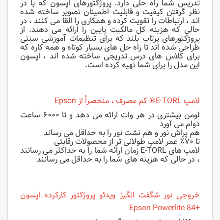
تدریس شما راه حلی دارد. پروژکتورهای اپسون که با در
نظر گرفتن کیفیت و قابلیت اطمینان تصویر ساخته شده
اند ، ارتباطات را تقویت کرده و همکاری را القا می کنند ، در
حالی که هزینه کل مالکیت پایین را ارائه می دهند. از
پروژکتورهای پرتاب بلند که برای تنظیمات آموزشی سنتی
طراحی شده اند تا راه حل های بسیار کوتاه و همه کاره که
برای کلاس های درس تدریجی ساخته شده اند ، اپسون
این مدل را برای شما تهیه کرده است.
لامپ E-TORL® کم مصرف ، منحصراً از Epson
لومن بیشتری در هر وات ارائه می دهد و تا ۶۰۰۰ ساعت
دوام می آورد
هم پراش نور و هم نشت نور را به حداقل می رساند
تا ۷۰٪ عمر لامپ طولانی تر از محصولات رقابتی
لامپ های E-TORL زمان ارائه شما را به حداکثر می رسانند
، در حالی که هزینه های شما را به حداقل می رسانند
خروجی نور شگفت انگیز ویدئو پروژکتور کارکرده اپسون
+Epson Powerlite 84