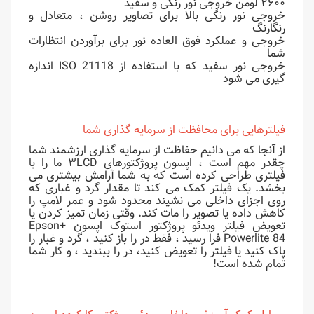
۲۶۰۰ لومن خروجی نور رنگی و سفید
خروجی نور رنگی بالا برای تصاویر روشن ، متعادل و
رنگارنگ
خروجی و عملکرد فوق العاده نور برای برآوردن انتظارات
شما
خروجی نور سفید که با استفاده از ISO 21118 اندازه
گیری می شود
فیلترهایی برای محافظت از سرمایه گذاری شما
از آنجا که می دانیم حفاظت از سرمایه گذاری ارزشمند شما
چقدر مهم است ، اپسون پروژکتورهای ۳LCD ما را با
فیلتری طراحی کرده است که به شما آرامش بیشتری می
بخشد. یک فیلتر کمک می کند تا مقدار گرد و غباری که
روی اجزای داخلی می نشیند محدود شود و عمر لامپ را
کاهش داده یا تصویر را مات کند. وقتی زمان تمیز کردن یا
تعویض فیلتر ویدئو پروژکتور استوک اپسون +Epson
Powerlite 84 فرا رسید ، فقط در را باز کنید ، گرد و غبار را
پاک کنید یا فیلتر را تعویض کنید، در را ببندید ، و کار شما
تمام شده است!