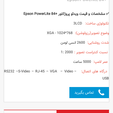
✅ مشخصات و قیمت ویدئو پروژکتور
+Epson PowerLite 84
تکنولوژی ساخت:
3LCD
وضوح تصویر(رزولوشن):
XGA - 1024*768
شدت روشنایی:
2600 انسی لومن
نسبت کنتراست تصویر :
2000 :
1
عمر لامپ:
5000 ساعت
درگاه های اتصال:
RS232 –S-Video – RJ-45 – VGA – Video –
USB
تماس بگیرید