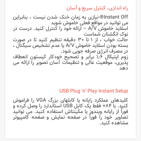
راه اندازی، کنترل سریع و آسان
Instant Off®-نیازی به زمان خنک شدن نیست ، بنابراین
می توانید در مواقع فعلی خاموش شوید
اسلاید خاموش A/V – ارائه خود را کنترل کنید. درست در
نوک انگشتان شماست
حالت خواب ، از ۱ تا ۳۰ دقیقه تنظیم کنید تا در صورت
بسته بودن اسلاید خاموش A/V یا عدم تشخیص سیگنال ،
در مصرف انرژی صرفه جویی شود.
زوم اپتیکال ۱٫۶ برابر و تصحیح خودکار کیستون انعطاف
پذیری، موقعیت عالی و تنظیمات آسان تصویر را ارائه می
دهد
USB Plug ‘n’ Play Instant Setup
کلیدهای عملکرد رایانه یا کابلهای بزرگ VGA را فراموش
کنید. با ۸۴+ فقط یک کابل USB استاندارد را وصل کرده و
فوراً از رایانه ویندوز یا مکینتاش استفاده کنید. می توانید
تصاویر خود را فوراً در صفحه نمایش و صفحه کامپیوتر
مشاهده کنید.