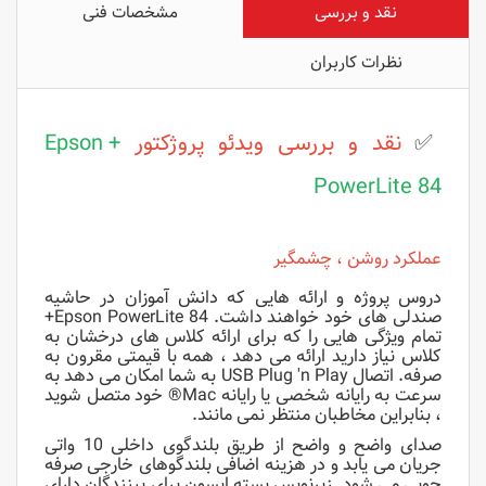
نقد و بررسی
مشخصات فنی
نظرات کاربران
✅
نقد و بررسی
ویدئو پروژکتور
+
Epson
PowerLite 84
عملکرد روشن ، چشمگیر
دروس پروژه و ارائه هایی که دانش آموزان در حاشیه
صندلی های خود خواهند داشت. Epson PowerLite 84+
تمام ویژگی هایی را که برای ارائه کلاس های درخشان به
کلاس نیاز دارید ارائه می دهد ، همه با قیمتی مقرون به
صرفه. اتصال USB Plug 'n Play به شما امکان می دهد به
سرعت به رایانه شخصی یا رایانه Mac® خود متصل شوید
، بنابراین مخاطبان منتظر نمی مانند.
صدای واضح و واضح از طریق بلندگوی داخلی 10 واتی
جریان می یابد و در هزینه اضافی بلندگوهای خارجی صرفه
جویی می شود. زیرنویس بسته اپسون برای بینندگان دارای