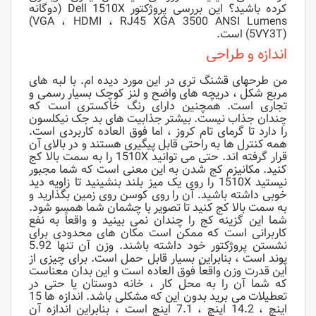
کرده باشید؟ این بررسی پروژکتور Dell 1510X (دوگانه
VGA ، HDMI ، RJ45 XGA 3500 ANSI Lumens)
(5VY3T) است.
اندازه و طراحی
من طرحهای قشنگ تری در این مورد دیده ام. با لبه های
مربع شکل ، دریچه های واضح و لنز کوچک بسیار رسمی و
تجاری است. همچنین دارای رنگ خاکستری است که
چندان جذاب نیست. بیشتر جذابیت های بد جک نیکلسون
را دارد تا گرمای تام کروز ، اما فوق العاده کاربردی است.
همه کنترل ها به راحتی قابل پیگیری هستند و در بالای آن
قرار گرفته اند. حتی می توانید 1510X را به سمت بالا کج
کنید. مکانیزم کج شدن به این معنی است که شما مجبور
نیستید 1510X را روی یک میز بلند بنشینید تا زاویه دید
خوبی داشته باشید. آن را روی کوسن روی زمین بگذارید و
به سمت بالا کج کنید تا تصویر با چشمان شما همسو شود.
شما این گزینه کج را چندان نمی بینید و واقعاً به نفع
کاربرانی است که ممکن است مکان های محدودی برای
نشستن پروژکتور خود داشته باشند. وزن آن تنها 5.92
پوند است ، بنابراین بسیار قابل حمل است. برای چیزی از
این قدرت وزن واقعاً فوق العاده است و این بدان معناست
که شما آن را به محل کار ، خانه دوستان یا حتی در
تعطیلات می برید بدون این که مشکلی باشد. اندازه ها 15
اینچ ، 14.2 اینچ ، 7.1 اینچ است ، بنابراین اندازه آن