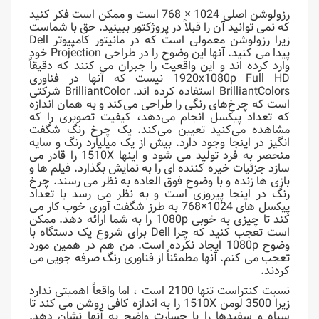
رزولوشن اصلی 1024 × 768 است و ممکن است فکر کنید
که نمی توانید آن را قبلاً در پروژکتور ببینید. حق با شماست
زیرا رزولوشن معمولی است که در مانیتور کامپیوتر Dell
پیدا می کنید. آنها این وضوح را در طراحی Projection خود
وارد کرده اند و این واقعیت را جبران می کنند که دقیقاً
1920x1080p Full HD نیست که آنها در فناوری
BrilliantColors استفاده کرده اند. BrilliantColor شرکتی
است که چرخ‌های رنگی را طراحی می‌کند و به همان اندازه
که تعداد پیکسل انجام می‌دهد، کیفیت تصویری را که
مشاهده می‌کنید تعیین می‌کند. یک چرخ رنگ شگفت
انگیز در اینجا وجود دارد. بیش از یک میلیارد رنگ و سایه
منحصر به فرد تولید می شود و اینها 1510X را قادر می
سازد جزئیات خیره کننده ای را به نمایش بگذارد. فیلم ها و
بازی ها زنده و با وضوح فوق العاده به نظر می رسند. چرخ
رنگ در اینجا پیروزی است و به نظر می رسد با تعداد
پیکسل های 1024×768 به طرز شگفت آوری خوب کار می
کند تا چیزی به خوبی 1080p را به شما ارائه دهد. ممکن
است تعجب کنید که چرا Dell برای شروع یک دستگاه با
وضوح 1080p ایجاد نکرده است. من هم در همین مورد
تعجب می کنم. آنها مطمئناً از فناوری رنگ صرفه جویی می
کردند.
نسبت کنتراست تنها 2100 است ، اما واقعاً اهمیتی ندارد
زیرا 3500 لومن 1510X را به اندازه کافی روشن می کند تا
سیاه و سفیدها را با جسارت واضح به آنها نشان دهد.