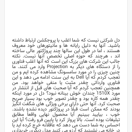
دل شرکتی نیست که شما اغلب با پروجکشن ارتباط داشته
باشید. آنها به دلیل رایانه ها و مانیتورهای خود معروف
هستند ، اما در طول این سالها چند پروژکتور عالی ساخته
اند ، هرچند که حوزه اصلی تخصص آنها نیست. نکته
جالب این شرکت های بزرگ این است که آنها اغلب فناوری
را از دستگاه های دیگر به Projection وارد می کنند. ما
چنین چیزی را در مورد سامسونگ مشاهده کرده ایم و من
تعجب کردم که آیا Dell به این سنت ادامه می دهد و این
فناوری وارداتی چقدر مثبت یا منفی خواهد بود. من
همچنین تعجب کردم که آیا صحبت های قبل از انتشار در
مورد 1510X چندان خوش بینانه نبود؟ دل در مورد اینکه
چقدر همه کاره بود و چقدر تصویر خوب بود بسیار صریح
صحبت کرد. آنها حتی دارای برخی ویژگی های شگفت انگیز
بودند که ممکن است قبلاً در پروژکتور دیده نشده باشند.
خوب ، بیایید ببینیم آیا محصول نهایی واقعاً مطابق
تبلیغات بوده است. بالا پرواز کرد یا پایین فرو رفت؟ آیا این
احساس به شما دست می دهد که عاقلانه خرج کرده اید یا
در خانه می نشینید که آرزو می کنید مدل دیگری خریداری