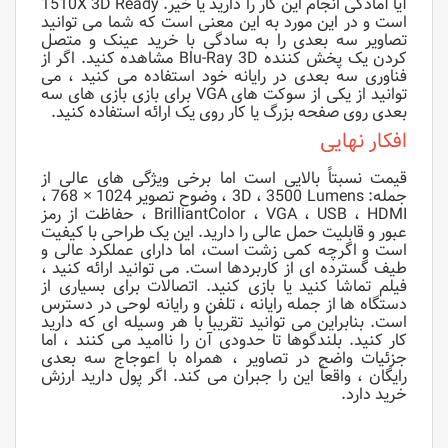
آیا آمادگی انجام این کار را دارید یا خیر. 1510X 3D Ready
است و در این مورد به این معنی است که شما می توانید
تصاویر سه بعدی را به سادگی با خرید عینک و متصل
کردن یک پخش کننده Blu-Ray 3D مشاهده کنید. اگر از
فناوری سه بعدی در رایانه خود استفاده می کنید ، می
توانید از یکی از سوکت های VGA برای بازی بازی های سه
بعدی روی صفحه بزرگ یا کار روی یک ارائه استفاده کنید.
افکار نهایی
قیمت نسبتاً بالایی است اما برخی ویژگی های عالی از
جمله: 3D ، 3500 Lumens ، وضوح تصویر 1024 × 768 ،
BrilliantColor ، VGA ، USB ، HDMI ، حفاظت از رمز
عبور و قابلیت حمل عالی را دارید. این یک طراحی با کیفیت
است و اگرچه کمی زشت است، اما دارای عملکرد عالی و
طیف گسترده ای از کاربردها است. می توانید ارائه کنید ،
فیلم تماشا کنید یا بازی کنید. اتصالات برای بسیاری از
دستگاه ها از جمله رایانه ، تلفن و رایانه لوحی در دسترس
است. بنابراین می توانید تقریباً با هر وسیله ای که دارید
کار کنید. بلندگوها تا حدودی آن را ناامید می کنند ، اما
جزئیات واضح در تصاویر ، همراه با اعوجاج سه بعدی
رایگان ، واقعاً این را جبران می کند. اگر پول دارید ارزش
خرید دارد.