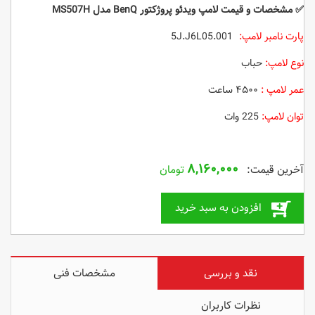
✅
مشخصات و قیمت لامپ ویدئو پروژکتور BenQ مدل MS507H
پارت نامبر لامپ:
5J.J6L05.001
نوع لامپ:
حباب
عمر لامپ :
۴۵۰۰ ساعت
توان لامپ:
225 وات
۸,۱۶۰,۰۰۰
تومان
افزودن به سبد خرید
نقد و بررسی
مشخصات فنی
نظرات کاربران