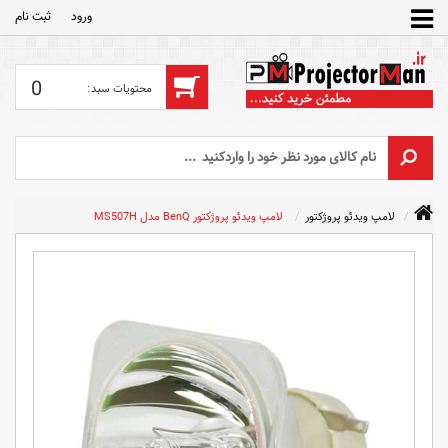
ورود
ثبت‌ نام
0
لامپ ویدئو پروژکتور
لامپ ویدئو پروژکتور BenQ مدل MS507H