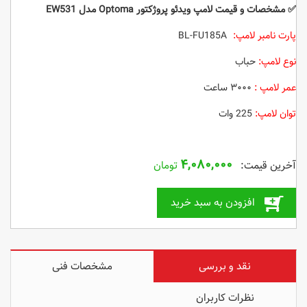
✅
مشخصات و قیمت لامپ ویدئو پروژکتور Optoma مدل EW531
پارت نامبر لامپ:
BL-FU185A
نوع لامپ:
حباب
عمر لامپ :
۳۰۰۰ ساعت
توان لامپ:
225 وات
۴,۰۸۰,۰۰۰
تومان
افزودن به سبد خرید
نقد و بررسی
مشخصات فنی
نظرات کاربران