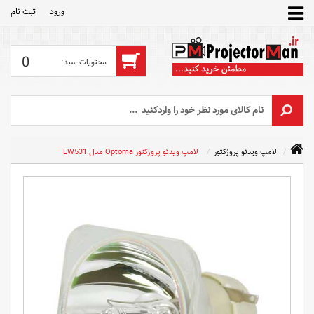
ورود
ثبت‌ نام
0
لامپ ویدئو پروژکتور
لامپ ویدئو پروژکتور Optoma مدل EW531