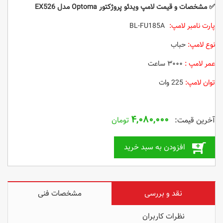
✅
مشخصات و قیمت لامپ ویدئو پروژکتور Optoma مدل EX526
پارت نامبر لامپ:
BL-FU185A
نوع لامپ:
حباب
عمر لامپ :
۳۰۰۰ ساعت
توان لامپ:
225 وات
۴,۰۸۰,۰۰۰
تومان
افزودن به سبد خرید
نقد و بررسی
مشخصات فنی
نظرات کاربران