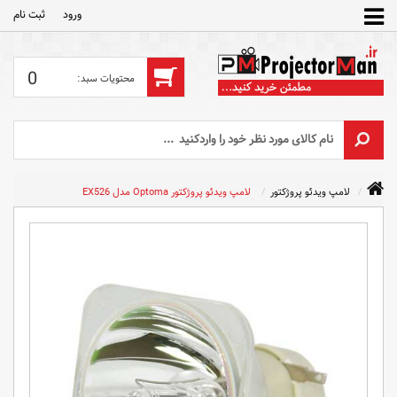
ورود
ثبت‌ نام
0
لامپ ویدئو پروژکتور
لامپ ویدئو پروژکتور Optoma مدل EX526