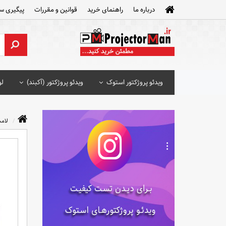
درباره ما
راهنمای خرید
قوانین و مقررات
پیگیری س
ویدئو پروژکتور استوک
ویدئو پروژکتور (آکبند)
لو
لامپ