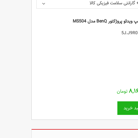
 گارانتی سلامت فیزیکی کالا
وژکتور BenQ مدل MS504
۸,۱
تومان
د خرید