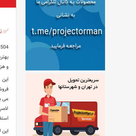
✅ ن
504
و هزی
می ب
لامپ
استف
این لامپ ها دار