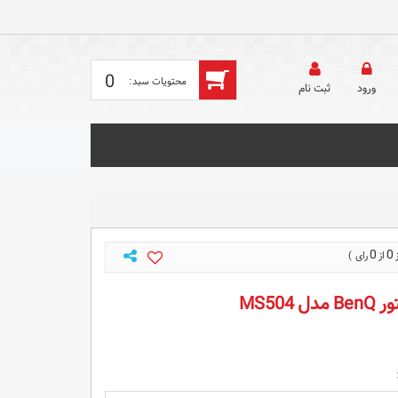
0
ورود
ثبت‌ نام
0
0
MS504