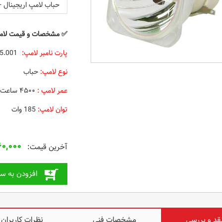
حباب لامپ اریجینال +
✅
مشخصات و قیمت لامپ ویدئو پر
پارت نامبر لامپ:
5J.J9R05.001
نوع لامپ:
حباب
عمر لامپ :
۴۵۰۰ ساعت
توان لامپ:
185 وات
۶۰,۰۰۰
افزودن به سب
قد و بررسی
مشخصات فنی
نظرات کاربران