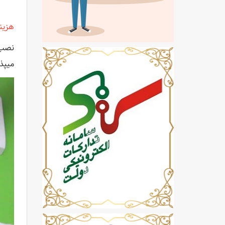
هزین
نصب 
میپذ