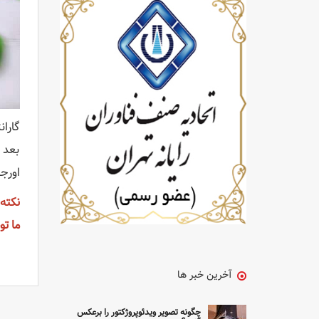
گارا
بعد 
اورج
ما تو
آخرین خبر ها
چگونه تصویر ویدئوپروژکتور را برعکس