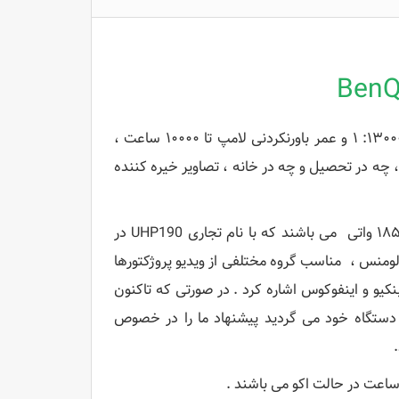
BenQ
با وضوح SVGA ، روشنایی ۳۰۰۰ لومن ANSI ، نسبت کنتراست ۱۳۰۰۰: ۱ و عمر باورنکردنی لامپ تا ۱۰۰۰۰ ساعت ،
رای زندگی روزمره شما است. MS504 چه در شغل ، چه در تحصیل و چه در خانه ، تصاویر خیره کننده
این سری از لامپ ویدئو پروژکتور BenQ مدل MS504 ، یک لامپ اصلی ۱۸۵ واتی می باشند که با نام تجاری UHP190 در
وشگاه ها و بازار شناخته می شوند . این لامپ ها با میزان روشنایی ۳۰۰۰ لومنس ، مناسب گروه مختلفی از ویدیو پروژکتورها
نکیو و اینفوکوس اشاره کرد . در صورتی که تاکنون
 دستگاه خود می گردید پیشنهاد ما را در خصوص