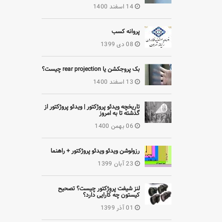
14 اسفند 1400
پروانه کسب
08 دی 1399
بک پروجکشن یا rear projection چیست؟
13 اسفند 1400
تاریخچه ویدئو پروژکتور | ویدئو پروژکتور از
گذشته تا به امروز
06 بهمن 1400
رزولوشن ویدئو ویدئو پروژکتور + راهنما
23 آبان 1399
لنز شیفت پروژکتور چیست؟ تصحیح
کیستون چه کارایی دارد؟
01 آذر 1399