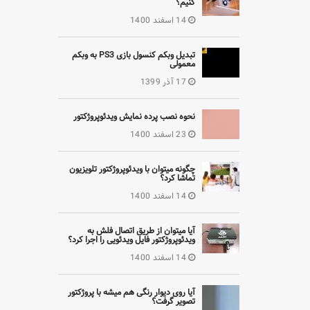
کنیم؟
14 اسفند 1400
تبدیل وبکم کنسول بازی PS3 به وبکم
معمولی
17 آذر 1399
نحوه نصب پرده نمایش ویدئوپروژکتور
23 اسفند 1400
چگونه میتوان با ویدئوپروژکتور تلویزیون
تماشا کرد؟
14 اسفند 1400
آیا میتوان از طریق اتصال فلش به
ویدئوپروژکتور فایل ویدئویی را اجرا کرد؟
14 اسفند 1400
آیا روی دیوار رنگی هم میشه با پروژکتور
تصویر گرفت؟