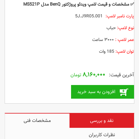
✅
مشخصات و قیمت لامپ ویدئو پروژکتور BenQ مدل MS521P
پارت نامبر لامپ:
5J.J9R05.001
نوع لامپ:
حباب
عمر لامپ :
۳۰۰۰ ساعت
توان لامپ:
185 وات
۸,۱۶۰,۰۰۰
تومان
افزودن به سبد خرید
نقد و بررسی
مشخصات فنی
نظرات کاربران