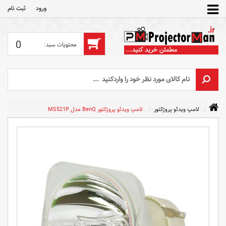
ورود
ثبت‌ نام
0
لامپ ویدئو پروژکتور
لامپ ویدئو پروژکتور BenQ مدل MS521P