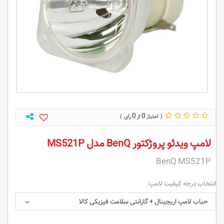
0
0
لامپ ویدئو پروژکتور BenQ مدل MS521P
BenQ MS521P
انتخاب درجه کیفیت لامپ:
حباب لامپ اریجینال + گارانتی سلامت فیزیکی کالا