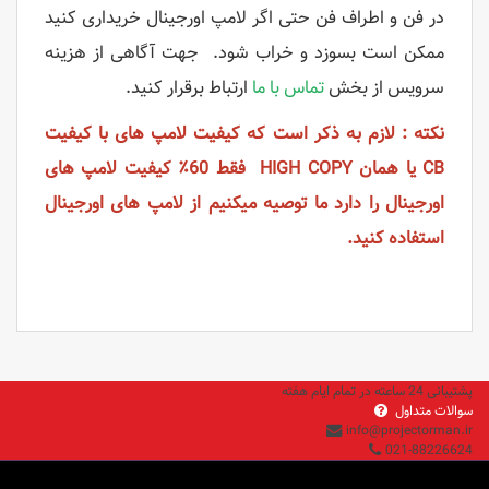
در فن و اطراف فن حتی اگر لامپ اورجینال خریداری کنید
ممکن است بسوزد و خراب شود. جهت آگاهی از هزینه
سرویس از بخش
تماس با ما
ارتباط برقرار کنید.
نکته : لازم به ذکر است که کیفیت لامپ های با کیفیت
CB یا همان HIGH COPY فقط 60٪ کیفیت لامپ های
اورجینال را دارد ما توصیه میکنیم از لامپ های اورجینال
استفاده کنید.
پشتیبانی 24 ساعته در تمام ایام هفته
سوالات متداول
info@projectorman.ir
021-88226624