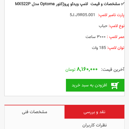
✅
مشخصات و قیمت لامپ ویدئو پروژکتور Optoma مدل MX522P
پارت نامبر لامپ:
5J.J9R05.001
نوع لامپ:
حباب
عمر لامپ :
۳۰۰۰ ساعت
توان لامپ:
185 وات
۸,۱۶۰,۰۰۰
تومان
افزودن به سبد خرید
نقد و بررسی
مشخصات فنی
نظرات کاربران