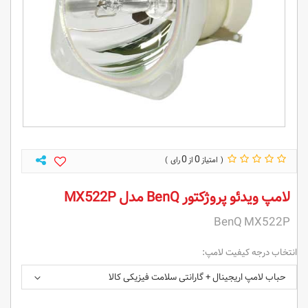
0
0
لامپ ویدئو پروژکتور BenQ مدل MX522P
BenQ MX522P
انتخاب درجه کیفیت لامپ:
حباب لامپ اریجینال + گارانتی سلامت فیزیکی کالا