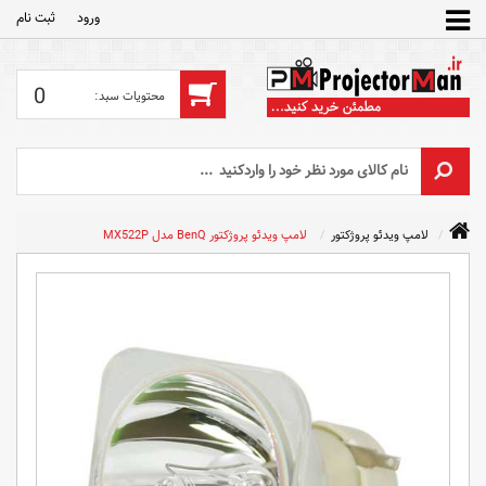
ورود
ثبت‌ نام
0
لامپ ویدئو پروژکتور
لامپ ویدئو پروژکتور BenQ مدل MX522P