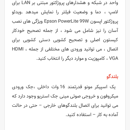
واحد در شبکه و هشدارهای پروژکتور مبتنی بر LAN برای
لامپ ، دما و وضعیت فیلتر را نمایش
میدهد .
ویدئو
پروژکتور اپسون Epson PowerLite 99W ویژگی های نصب
آسان را نیز شامل می شود ، از جمله تصحیح خودکار
کیستون اصلی و تصحیح کشویی دستی کشویی برای
اتصال ، می توانید ورودی های مختلفی از جمله HDMI ،
VGA ، کامپوزیت و موارد دیگر را انتخاب کنید.
بلندگو
یک اسپیکر مونو قدرتمند 16 وات داخلی ،جک ورودی
میکروفون و خروجی صوتی مینی جک استریو وجود دارد که
می توانید برای اتصال بلندگوهای خارجی – حتی در حالت
آماده به کار – استفاده کنید.