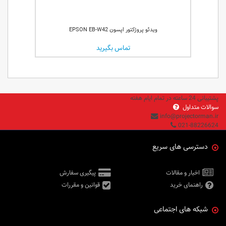
ویدئو پروژکتور اپسون EPSON EB-W42
تماس بگیرید
پشتیبانی 24 ساعته در تمام ایام هفته
سوالات متداول
info@projectorman.ir
021-88226624
دسترسی های سریع
اخبار و مقالات
پیگیری سفارش
راهنمای خرید
قوانین و مقررات
شبکه های اجتماعی