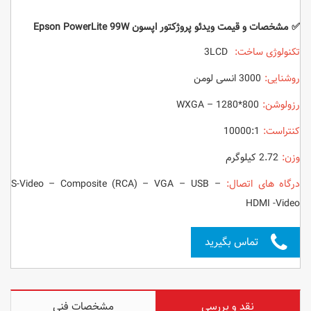
✅ مشخصات و قیمت ویدئو پروژکتور اپسون Epson PowerLite 99W
تکنولوژی ساخت:
3LCD
روشنایی:
3000 انسی لومن
رزولوشن:
WXGA – 1280*800
کنتراست:
10000:1
وزن:
2.72 کیلوگرم
درگاه های اتصال:
S-Video – Composite (RCA) – VGA – USB –
HDMI -Video
تماس بگیرید
نقد و بررسی
مشخصات فنی