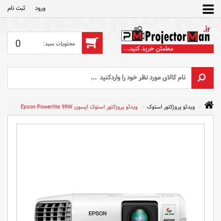
ورود
ثبت‌ نام
0
ویدئو پروژکتور استوک
ویدئو پروژکتور استوک اپسون Epson Powerlite 99W