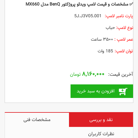
✅
مشخصات و قیمت
لامپ ویدئو پروژکتور BenQ مدل MX660
پارت نامبر لامپ:
5J.J3V05.001
نوع لامپ:
حباب
عمر لامپ :
۳۵۰۰ ساعت
توان لامپ:
185 وات
۸,۱۶۰,۰۰۰
تومان
افزودن به سبد خرید
نقد و بررسی
مشخصات فنی
نظرات کاربران