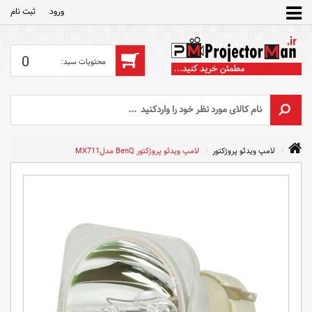
ورود
ثبت‌ نام
0
لامپ ویدئو پروژکتور
لامپ ویدئو پروژکتور BenQ مدلMX711