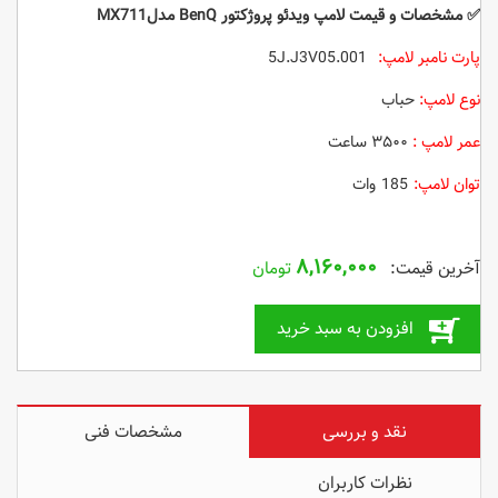
✅
مشخصات و قیمت
لامپ ویدئو پروژکتور BenQ مدلMX711
پارت نامبر لامپ:
5J.J3V05.001
نوع لامپ:
حباب
عمر لامپ :
۳۵۰۰ ساعت
توان لامپ:
185 وات
۸,۱۶۰,۰۰۰
تومان
افزودن به سبد خرید
نقد و بررسی
مشخصات فنی
نظرات کاربران