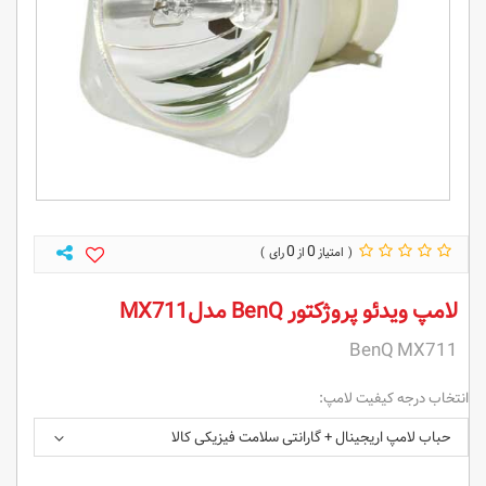
0
0
لامپ ویدئو پروژکتور BenQ مدلMX711
BenQ MX711
انتخاب درجه کیفیت لامپ:
حباب لامپ اریجینال + گارانتی سلامت فیزیکی کالا