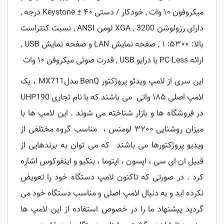
میکروفون ۱۰ وات , خودکار / دستی Keystone ± ۴۰ درجه ,
دارای رزولوشن XGA , 3200 لومن ANSI , نسبت کنتراست
بالا: ۵۳۰۰: ۱ , صفحه نمایش LAN و صفحه نمایش USB ,
ارائه PC-Less با درایو USB , قدرت صوتی میکروفن ۱۰ وات
این سری از لامپ ویدئو پروژکتور BenQ مدلMX711 ، یک
لامپ اصلی ۱۸۵ واتی می باشند که با نام تجاری UHP190
در فروشگاه ها و بازار شناخته می شوند . این لامپ ها با
میزان روشنایی ۳۲۰۰ لومنس ، مناسب گروه مختلفی از
ویدیو پروژکتورها می باشند که می توان به برندهایی از
قبیل ان ای سی ، اپسون ، اپتوما ، بنکیو و اینفوکوس اشاره
کرد . در صورتی که تاکنون لامپ دستگاه خود را تعویض
نکرده اید و به دنبال لامپ اصلی و مناسب دستگاه خود می
گردید پیشنهاد ما را در خصوص استفاده از این لامپ ها