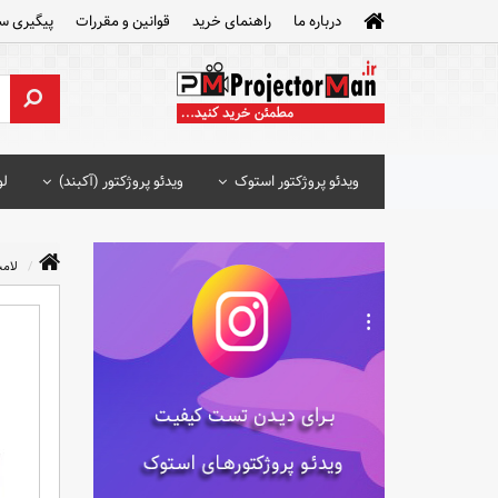
درباره ما
راهنمای خرید
قوانین و مقررات
پیگیری س
ویدئو پروژکتور استوک
ویدئو پروژکتور (آکبند)
لو
لامپ