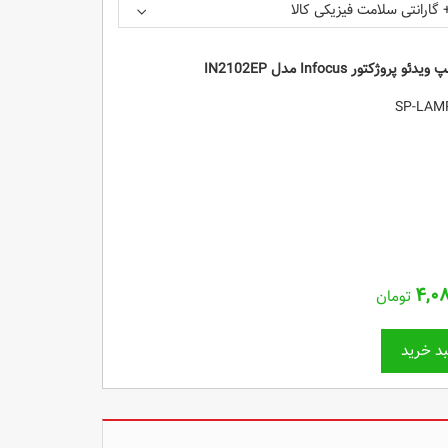
 گارانتی سلامت فیزیکی کالا
ویدئو پروژکتور Infocus مدل IN2102EP
۴,۰
تومان
د خرید