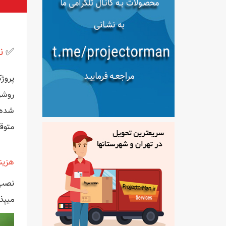
✅
نق
متوقف شد. InFocus IN2102 
هزین
نصب 
میپذ