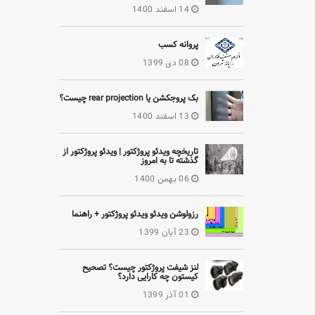
14 اسفند 1400
پروانه کسب
08 دی 1399
بک پروجکشن یا rear projection چیست؟
13 اسفند 1400
تاریخچه ویدئو پروژکتور | ویدئو پروژکتور از
گذشته تا به امروز
06 بهمن 1400
رزولوشن ویدئو ویدئو پروژکتور + راهنما
23 آبان 1399
لنز شیفت پروژکتور چیست؟ تصحیح
کیستون چه کارایی دارد؟
01 آذر 1399