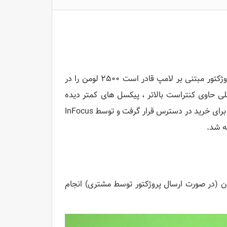
پروژکتور InFocus IN2102 یک پروژکتور اتاق کنفرانس SVGA است. این پروژکتور مبتنی بر لامپ قادر است ۲۵۰۰ لومن را در
 حالت با وضوح تصویر ۸۰۰×۶۰۰ نمایش دهد. فناوری DLP داخلی حاوی کنتراست بالاتر ، پیکسل های کمتر دیده
شده و قابلیت حمل بیشتر است. این پروژکتور برای اولین بار در فوریه ۲۰۰۸ برای خرید در دسترس قرار گرفت و توسط InFocus
ان (در صورت ارسال پروژکتور توسط مشتری) انجام