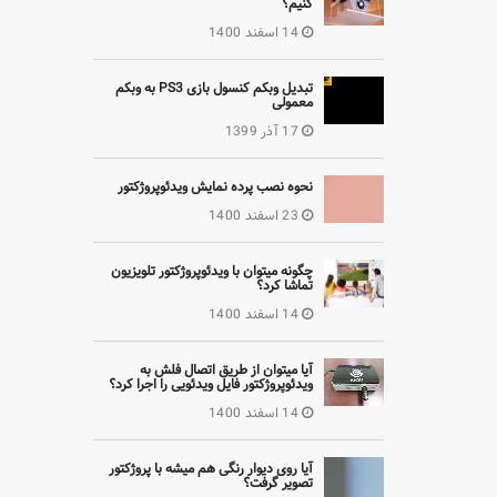
کنیم؟
14 اسفند 1400
تبدیل وبکم کنسول بازی PS3 به وبکم
معمولی
17 آذر 1399
نحوه نصب پرده نمایش ویدئوپروژکتور
23 اسفند 1400
چگونه میتوان با ویدئوپروژکتور تلویزیون
تماشا کرد؟
14 اسفند 1400
آیا میتوان از طریق اتصال فلش به
ویدئوپروژکتور فایل ویدئویی را اجرا کرد؟
14 اسفند 1400
آیا روی دیوار رنگی هم میشه با پروژکتور
تصویر گرفت؟