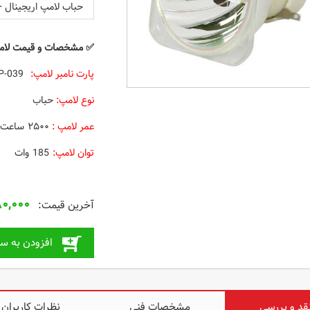
حباب لامپ اریجینال +
✅
مشخصات و قیمت
لامپ 
پارت نامبر لامپ:
SP-LAMP-039
نوع لامپ:
حباب
عمر لامپ :
۲۵۰۰ ساعت
توان لامپ:
185 وات
۸۰,۰۰۰
افزودن به سب
قد و بررسی
مشخصات فنی
نظرات کاربران