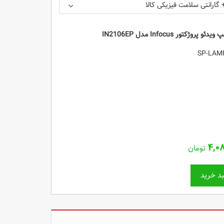
 گارانتی سلامت فیزیکی کالا
ویدئو پروژکتور Infocus مدل IN2106EP
۴,۰
تومان
د خرید