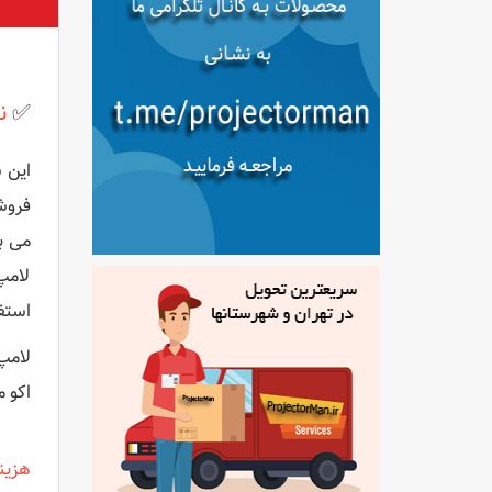
✅
نق
می ب
لامپ
استف
اکو م
هزین