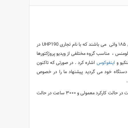
این سری از لامپ ویدئو پروژکتور Infocus مدل IN2106EP ، یک لامپ اصلی ۱۸۵ واتی می باشند که با نام تجاری UHP190 در
وشگاه ها و بازار شناخته می شوند . این لامپ ها با میزان روشنایی ۲۵۰۰ لومنس ، مناسب گروه مختلفی از ویدیو پروژکتورها
نکیو و
اینفوکوس
اشاره کرد . در صورتی که تاکنون
 دستگاه خود می گردید پیشنهاد ما را در خصوص
لامپ ویدئو پروژکتور Infocus مدل IN2106EP ، دارای طول عمر ۲۵۰۰ ساعت در حالت کارکرد معمولی و ۳۰۰۰ ساعت در حالت