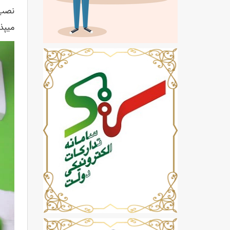
نصب 
میپذ