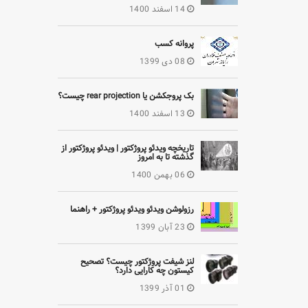
14 اسفند 1400
پروانه کسب
08 دی 1399
بک پروجکشن یا rear projection چیست؟
13 اسفند 1400
تاریخچه ویدئو پروژکتور | ویدئو پروژکتور از
گذشته تا به امروز
06 بهمن 1400
رزولوشن ویدئو ویدئو پروژکتور + راهنما
23 آبان 1399
لنز شیفت پروژکتور چیست؟ تصحیح
کیستون چه کارایی دارد؟
01 آذر 1399