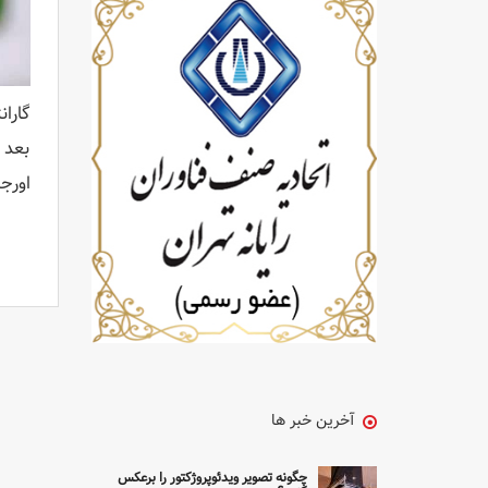
گارا
بعد 
اورج
آخرین خبر ها
چگونه تصویر ویدئوپروژکتور را برعکس