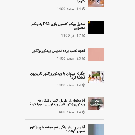
کنیم؟
14 اسفند 1400
تبدیل وبکم کنسول بازی PS3 به وبکم
معمولی
17 آذر 1399
نحوه نصب پرده نمایش ویدئوپروژکتور
23 اسفند 1400
چگونه میتوان با ویدئوپروژکتور تلویزیون
تماشا کرد؟
14 اسفند 1400
آیا میتوان از طریق اتصال فلش به
ویدئوپروژکتور فایل ویدئویی را اجرا کرد؟
14 اسفند 1400
آیا روی دیوار رنگی هم میشه با پروژکتور
تصویر گرفت؟