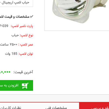
حباب لامپ اریجینال +
✅
مشخصات و قیمت
لامپ 
پارت نامبر لامپ:
SP-LAMP-039
نوع لامپ:
حباب
عمر لامپ :
۲۵۰۰ ساعت
توان لامپ:
185 وات
۸۰,۰۰۰
افزودن به سب
قد و بررسی
مشخصات فنی
نظرات کاربران