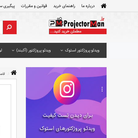
درباره ما
راهنمای خرید
قوانین و مقررات
پیگیری س
ویدئو پروژکتور استوک
ویدئو پروژکتور (آکبند)
لو
لامپ