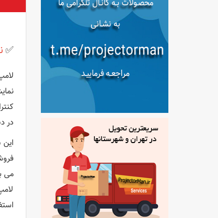
✅
نق
در د
می ب
لامپ
استف