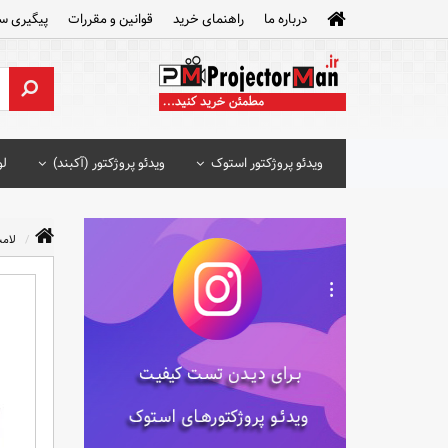
درباره ما
راهنمای خرید
قوانین و مقررات
پیگیری س
ویدئو پروژکتور استوک
ویدئو پروژکتور (آکبند)
لو
لامپ