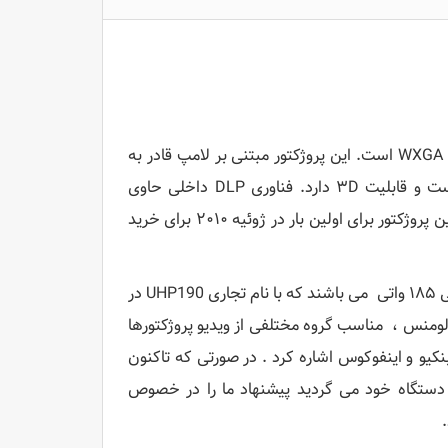
لامپ ویدئو پروژکتور Mitsubishi مدل EW230U یک پروژکتور اتاق کنفرانس WXGA است. این پروژکتور مبتنی بر لامپ قادر به
نمایش ۲۵۰۰ لومن در روشن ترین حالت با رزولوشن بومی ۱۲۸۰×۸۰۰ است و قابلیت ۳D دارد. فناوری DLP داخلی حاوی
کنتراست بالاتر ، پیکسل های کمتر دیده شده و قابلیت حمل بیشتر است. این پروژکتور برای اولین بار در ژوئیه ۲۰۱۰ برای خرید
این سری از لامپ ویدئو پروژکتور Mitsubishi مدل EW230U ، یک لامپ اصلی ۱۸۵ واتی می باشند که با نام تجاری UHP190 در
وشگاه ها و بازار شناخته می شوند . این لامپ ها با میزان روشنایی ۲۵۰۰ لومنس ، مناسب گروه مختلفی از ویدیو پروژکتورها
نکیو و اینفوکوس اشاره کرد . در صورتی که تاکنون
 دستگاه خود می گردید پیشنهاد ما را در خصوص