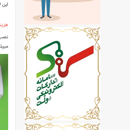
این لامپ ها دار
هزین
نصب 
میپذ