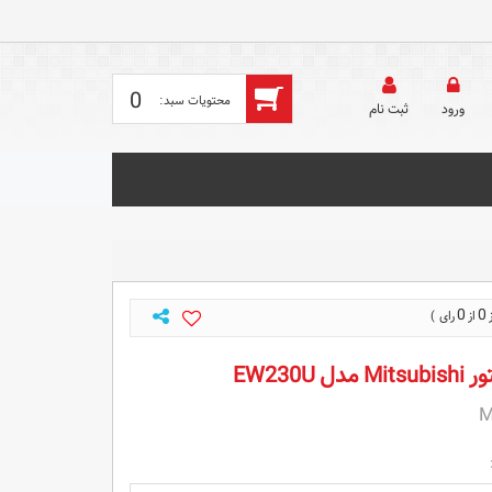
0
ورود
ثبت‌ نام
0
0
EW230U
M