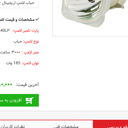
حباب لامپ اریجینال +
✅
مشخصات و قیمت
لامپ 
پارت نامبر لامپ:
VLT-EX240LP
نوع لامپ:
حباب
عمر لامپ :
۳۰۰۰ ساعت
توان لامپ:
185 وات
۸۰,۰۰۰
افزودن به سب
قد و بررسی
مشخصات فنی
نظرات کاربران