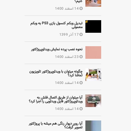
کنیم؟
14 اسفند 1400
تبدیل وبکم کنسول بازی PS3 به وبکم
معمولی
17 آذر 1399
نحوه نصب پرده نمایش ویدئوپروژکتور
23 اسفند 1400
چگونه میتوان با ویدئوپروژکتور تلویزیون
تماشا کرد؟
14 اسفند 1400
آیا میتوان از طریق اتصال فلش به
ویدئوپروژکتور فایل ویدئویی را اجرا کرد؟
14 اسفند 1400
آیا روی دیوار رنگی هم میشه با پروژکتور
تصویر گرفت؟