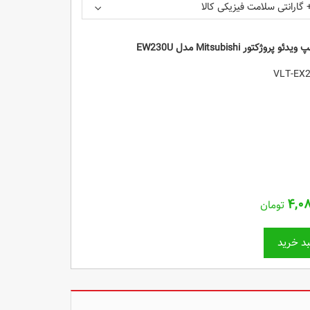
 گارانتی سلامت فیزیکی کالا
ویدئو پروژکتور Mitsubishi مدل EW230U
۴,۰
تومان
د خرید