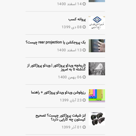
14 اسفند 1400
پروانه کسب
08 دی 1399
بک پروجکشن یا rear projection چیست؟
13 اسفند 1400
تاریخچه ویدئو پروژکتور | ویدئو پروژکتور از
گذشته تا به امروز
06 بهمن 1400
رزولوشن ویدئو ویدئو پروژکتور + راهنما
23 آبان 1399
لنز شیفت پروژکتور چیست؟ تصحیح
کیستون چه کارایی دارد؟
01 آذر 1399