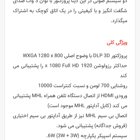
دو سیستم صوتی در این دیتا پروژکتور با توان 3 وات صدای
شگفت انگیز و با کیفیتی را در یک اتاق کوچک به اشتراک
میگذارد.
ویژگی کلی
پروژکتور DLP 3D با وضوح اصلی WXGA 1280 x 800
حداکثر رزولوشن 1920 x 1080 Full HD را پشتیبانی می
کند
روشنایی 700 لومن و نسبت کنتراست 10000
ورودی HDMI از اتصال دستگاه تلفن همراه MHL پشتیبانی
می کند (کابل آداپتور MHL موجود است)
اتصال بی سیم MHL نیز از طریق آداپتور بی سیم اختیاری
(فروش جداگانه) پشتیبانی می شود.
سیستم اسپیکر یکپارچه 6W (3W + 3W).