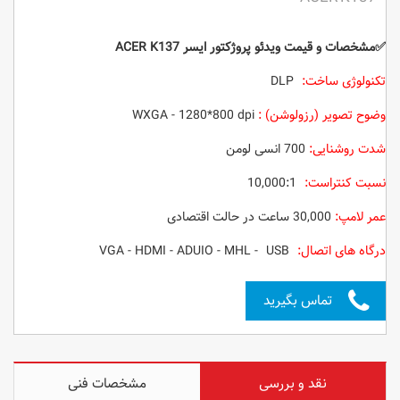
✅مشخصات و قیمت ویدئو پروژکتور ایسر ACER K137
تکنولوژی ساخت:
DLP
وضوح تصویر (رزولوشن) :
WXGA - 1280*800 dpi
شدت روشنایی:
700 انسی لومن
نسبت کنتراست:
10,000:1
عمر لامپ:
30,000 ساعت در حالت اقتصادی
درگاه های اتصال:
VGA - HDMI - ADUIO - MHL - USB
تماس بگیرید
نقد و بررسی
مشخصات فنی