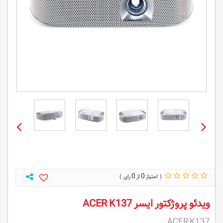
0
0
ویدئو پروژکتور ایسر ACER K137
ACER K137