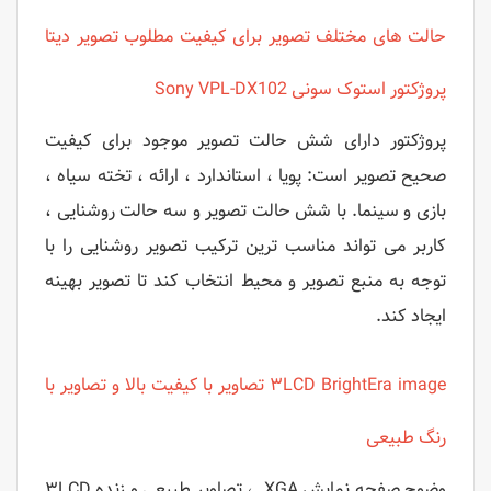
حالت های مختلف تصویر برای کیفیت مطلوب تصویر
دیتا
پروژکتور استوک سونی Sony VPL-DX102
پروژکتور دارای شش حالت تصویر موجود برای کیفیت
صحیح تصویر است: پویا ، استاندارد ، ارائه ، تخته سیاه ،
بازی و سینما. با شش حالت تصویر و سه حالت روشنایی ،
کاربر می تواند مناسب ترین ترکیب تصویر روشنایی را با
توجه به منبع تصویر و محیط انتخاب کند تا تصویر بهینه
ایجاد کند.
۳LCD BrightEra image تصاویر با کیفیت بالا و تصاویر با
رنگ طبیعی
وضوح صفحه نمایش XGA ، تصاویر طبیعی و زنده ۳LCD