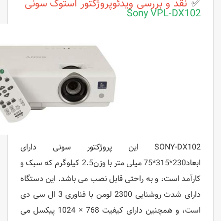
✅
نقد و بررسی ویدئوپروژکتور استوک
سونی
Sony VPL-DX102
SONY-DX102
این پروژکتور سونی دارای
ابعاد
230*315*75 میلی متر با وزن2.5 کیلوگرم که سبک و
کارآمد است، و به راحتی قابل نصب می باشد. این دستگاه
دارای شدت روشنایی 2300 لومن با فناوری 3 ال سی دی
است، و همچنین دارای کیفیت 768 × 1024 پیکسل می