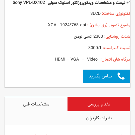
✅ قیمت و مشخصات ویدئوپروژکتور استوک سونی Sony VPL-DX102
تکنولوژی ساخت:
3LCD
وضوح تصویر (رزولوشن) :
XGA - 1024*768 dpi
شدت روشنایی:
2300 انسی لومن
نسبت کنتراست:
3000:1
درگاه های اتصال:
HDMI – VGA – Video
تماس بگیرید
نقد و بررسی
مشخصات فنی
نظرات کاربران