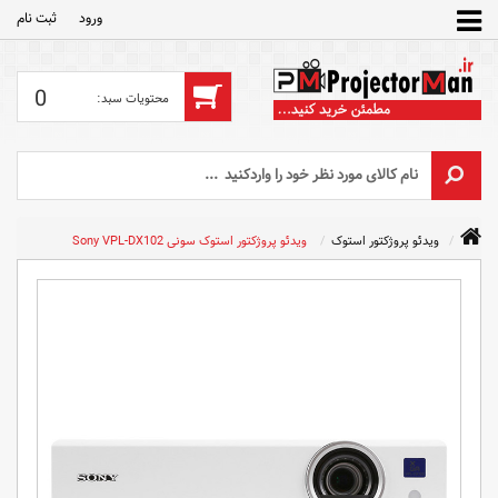
ورود
ثبت‌ نام
0
ویدئو پروژکتور استوک
ویدئو پروژکتور استوک سونی Sony VPL-DX102