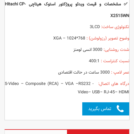
✅ مشخصات و قیمت ویدئو پروژکتور استوک هیتاچی Hitachi CP-
X2515WN
تکنولوژی ساخت:
3LCD
وضوح تصویر (رزولوشن)
:
XGA – 1024*768
شدت روشنایی:
3000 انسی لومنز
نسبت کنتراست :
400:1
عمر لامپ :
3000 ساعت در حالت اقتصادی
درگاه های اتصال:
S-Video – Composite (RCA) – VGA –RS232 -
Video– USB– RJ-45– HDMI
تماس بگیرید