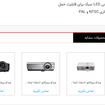
ی قابلیت حمل
NTS و PAL
حصولات مشابه
ویدئو پروژکتور استوک اپتما OPTOMA X402
ویدئو پروژکتور استوک اپتما Optoma EH500
تماس بگیرید
تماس بگیرید
تما