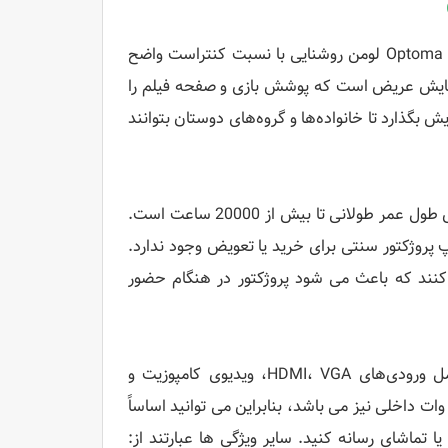
پروژکتور گیمینگ LED قابل حمل و سبک Optoma PT110 WVGA PlayTime، 100 لومن روشنایی با نسبت کنتراست واضح
هد. همچنین دارای وضوح WVGA 854 x 480 صفحه نمایش عریض است که پوشش بازی و صفحه فیلم را
PT1 می‌تواند تصویری با قطر 140 اینچی به نمایش بگذارد تا خانواده‌ها و گروه‌های دوستان بتوانند
PT110 توسط یک سیستم تراشه DLP تغذیه می شود و منبع نور LED دارای طول عمر طولانی تا بیش از 20000 ساعت است.
پروژکتور سنتی برای خرید یا تعویض وجود ندارد.
 کنند که باعث می شود پروژکتور در هنگام حضور
این مدل همچنین گزینه های مختلف اتصال را ارائه می دهد. اینها شامل ورودی‌های HDMI، VGA، ویدیوی کامپوزیت و
رودی‌های صوتی RCA آنالوگ است. این پروژکتور دارای یک بلندگوی مونو 3 وات داخلی نیز می باشد، بنابراین می توانید اساساً
 تماشای رسانه کنید. سایر ویژگی ها عبارتند از: