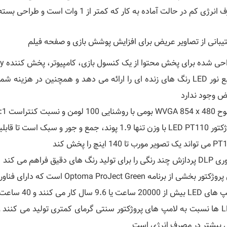
ی کم در حالت آماده به کار که کمتر از 1 وات است و طراحی بسته بندی کاملاً قابل بازیافت.
یبانی از تصاویر عریض برای افزایش پوشش بازی و صفحه فیلم
ی شده برای پخش محتوا از یک کنسول بازی، کامپیوتر، پخش کننده Blu-Ray، دستگاه تلفن همراه و غیره.
منبع نور LED رنگ های زنده ای را ارائه می دهد و همچنین در هزین
ض وجود ندارد
شنایی 100 لومن و نسبت کنتراست 1000:1
1. پوند، جمع و جور و سبک است تا قابلیت حمل بهتر را داشته باشد.
یر مورب تا 140 اینچ را پخش کند
را برای تولید رنگ های دقیق فراهم می کند
ور بخشی از برنامه Optoma ProJect Green است که دارای فناوری LED و طراحی کم مصرف است.
ساعت یا 9.6 سال کار می کنند و 40 ساعت در هفته پروژکتور کار می کنند.
LED ها نسبت به لامپ های پروژکتور سنتی گرمای کمتری تولید می کنن
 بیشتر در مصرف انرژی است