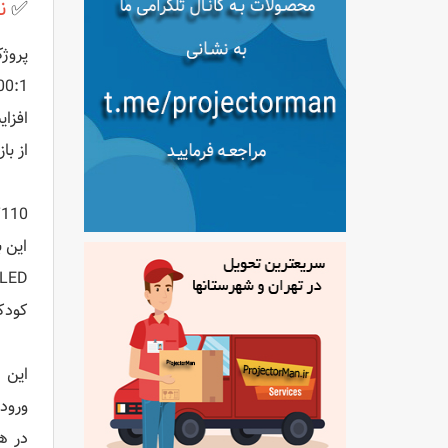
✅
ن
از با
این 
کودک
در ه