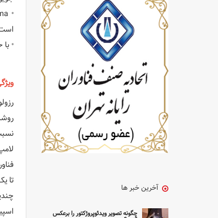
•
است
•
با ح
ویژگ
رزولوشن 
روشنایی 
نسبت 
لامپ LED بیش از 20000 ساعت ک
فناوری نما
تا یک تصوی
آخرین خبر ها
چندین
اسپیک
چگونه تصویر ویدئوپروژکتور را برعکس