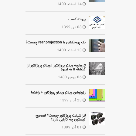
14 اسفند 1400
پروانه کسب
08 دی 1399
بک پروجکشن یا rear projection چیست؟
13 اسفند 1400
تاریخچه ویدئو پروژکتور | ویدئو پروژکتور از
گذشته تا به امروز
06 بهمن 1400
رزولوشن ویدئو ویدئو پروژکتور + راهنما
23 آبان 1399
لنز شیفت پروژکتور چیست؟ تصحیح
کیستون چه کارایی دارد؟
01 آذر 1399