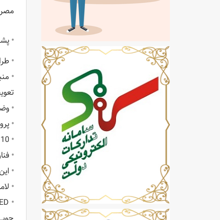
مصرف انرژ
•
پشت
•
طراح
•
تعوی
•
وضوح WVGA 854 x 480 بومی با رو
•
پروژکتور LED PT110 با وزن تنها 9
•
PT110 می تواند یک تصو
•
فناوری DLP پردازش چند رنگی 
•
این پروژکت
•
لامپ های LED بیش از 20000 
•
جویی