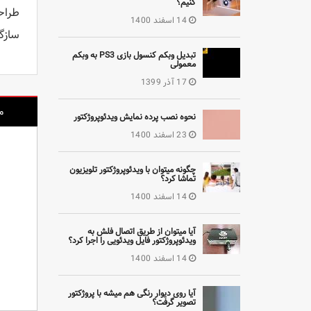
کنیم؟
طراحی LED سبک برا
14 اسفند 1400
سازگاری C
تبدیل وبکم کنسول بازی PS3 به وبکم
معمولی
17 آذر 1399
م
نحوه نصب پرده نمایش ویدئوپروژکتور
23 اسفند 1400
چگونه میتوان با ویدئوپروژکتور تلویزیون
تماشا کرد؟
14 اسفند 1400
ویدئو پروژکتور استوک اپتما Optoma X312
ویدئو پروژکتور استوک اپتما Optoma TX615
ویدئو پروژکتور استوک اینفوکوس InFocus IN2112
تماس بگیرید
تماس بگیرید
آیا میتوان از طریق اتصال فلش به
ویدئوپروژکتور فایل ویدئویی را اجرا کرد؟
14 اسفند 1400
آیا روی دیوار رنگی هم میشه با پروژکتور
تصویر گرفت؟