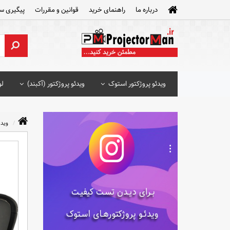
درباره ما
راهنمای خرید
قوانین و مقررات
پیگیری س
ویدئو پروژکتور استوک
ویدئو پروژکتور (آکبند)
لو
ویدئ