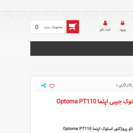
0
ورود
ثبت‌ نام
0
0
بی اپتما Optoma PT110
ور استوک اپتما Optoma PT110