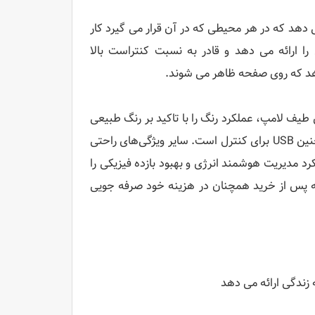
پروژکتور قرار می دهد که در هر محیطی که در آن قرار می گیرد کار
DLP Lin است. فناوری DLP تصاویر واقعی را ارائه می دهد و قادر به نسبت کنتراست بالا
کل موج بر اساس طیف لامپ، عملکرد رنگ را با تاکید بر رنگ طبیعی
بهبود می بخشد. اتصال گسترده شامل HDMI، کامپوزیت، و S-video و همچنین USB برای کنترل است. سایر ویژگی‌های راحتی
 کم شنوا و فناوری EcoProjection است که رویکرد مدیریت هوشمند انرژی و بهبود بازده فیزیکی را
EcoPr ایسر به این معنی است که پس از خرید همچنان در هزینه خود صرفه جویی