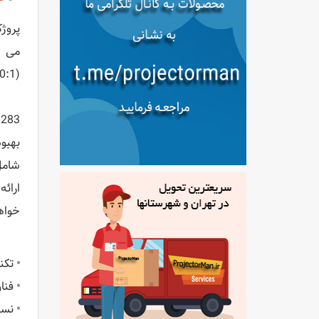
(17000:1) است که سفیدی واضح تر، سیاهی غنی و تصاویری را ارائه می دهد که روی صفحه ظاهر می شوند.
خواه
•
تکنو
•
فناوری Acer ColorBoost رنگ های واقع
•
نسب