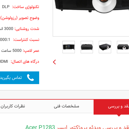
تکنولوژی ساخت:
DLP
وضوح تصویر (رزولوشن) 
شدت روشنایی:
3000 انسی لومن
نسبت کنتراست:
,000:1
عمر لامپ:
5000 ساعت در حالت اقتصادی
درگاه های اتصال:
VGA – RS232 – S-Video – mini USB– ( MHL)HDMI
تماس بگیرید
قد و بررسی
مشخصات فنی
نظرات کاربران
قد و بررسی
ویدئو پروژکتور ایسر
Acer P1283