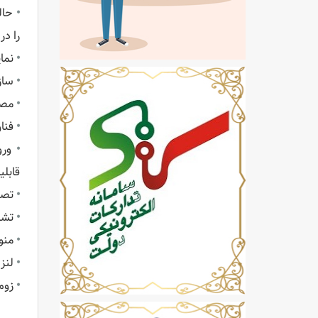
•
حال
را در
•
نمای
•
سازگار با L / SECAM
•
مصرف 
•
فناوری Acer EcoProjeciton رویکرد مدیر
•
قابلیت MHL پشتیبانی می‌کند (کابل MHL به HDMI لازم
•
تصح
•
تشخ
•
منو
•
لنز ط
•
زوم د