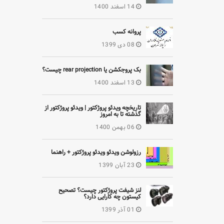
14 اسفند 1400
پروانه کسب
08 دی 1399
بک پروجکشن یا rear projection چیست؟
13 اسفند 1400
تاریخچه ویدئو پروژکتور | ویدئو پروژکتور از
گذشته تا به امروز
06 بهمن 1400
رزولوشن ویدئو ویدئو پروژکتور + راهنما
23 آبان 1399
لنز شیفت پروژکتور چیست؟ تصحیح
کیستون چه کارایی دارد؟
01 آذر 1399