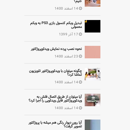
کنیم؟
14 اسفند 1400
تبدیل وبکم کنسول بازی PS3 به وبکم
معمولی
17 آذر 1399
نحوه نصب پرده نمایش ویدئوپروژکتور
23 اسفند 1400
چگونه میتوان با ویدئوپروژکتور تلویزیون
تماشا کرد؟
14 اسفند 1400
آیا میتوان از طریق اتصال فلش به
ویدئوپروژکتور فایل ویدئویی را اجرا کرد؟
14 اسفند 1400
آیا روی دیوار رنگی هم میشه با پروژکتور
تصویر گرفت؟