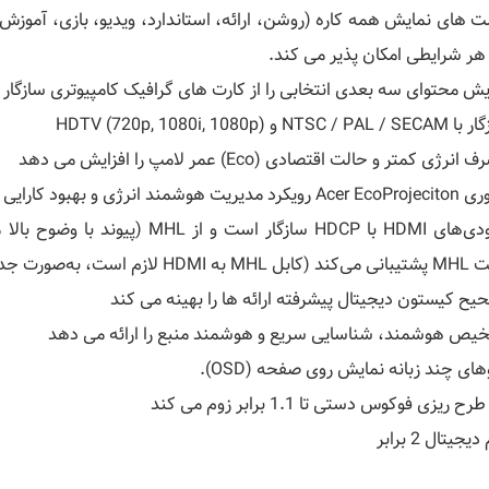
ت های نمایش همه کاره (روشن، ارائه، استاندارد، ویدیو، بازی، آموزش،
 هر شرایطی امکان پذیر می کند.
ش محتوای سه بعدی انتخابی را از کارت های گرافیک کامپیوتری سازگار با DLP Link فعال می ک
NTSC / PA و HDTV (720p, 1080i, 1080p)
انرژی کمتر و حالت اقتصادی (Eco) عمر لامپ را افزایش می دهد
یت هوشمند انرژی و بهبود کارایی فیزیکی را ارائه می دهد
ورودی‌های HDMI با HDCP سازگار است
 است، به‌صورت جداگانه موجود است)
یح کیستون دیجیتال پیشرفته ارائه ها را بهینه می کند
یص هوشمند، شناسایی سریع و هوشمند منبع را ارائه می دهد
های چند زبانه نمایش روی صفحه (OSD).
رح ریزی فوکوس دستی تا 1.1 برابر زوم می کند
یجیتال 2 برابر