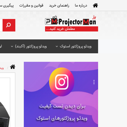
درباره ما
راهنمای خرید
قوانین و مقررات
پیگیری س
ویدئو پروژکتور استوک
ویدئو پروژکتور (آکبند)
لو
ویدئو