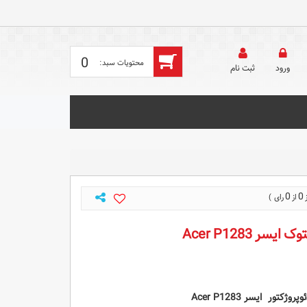
0
ورود
ثبت‌ نام
0
0
سر Acer P1283
ور ایسر Acer P1283