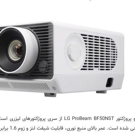
ویدئو پروژکتور LG ProBeam BF50NST از سری پ
طراحی شده ا