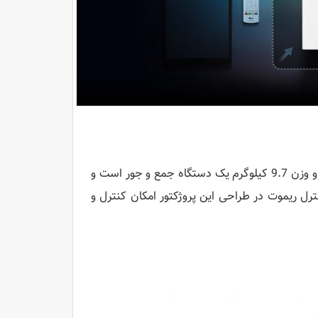
ویدئو پروژکتور لیزری BF50NST با ابعاد (WxHxD) 150x370x330 میلیمتر و وزن 9.7 کیلوگرم یک دستگاه جمع و جور است و
ترل ریموت در طراحی این پروژکتور امکان کنترل و