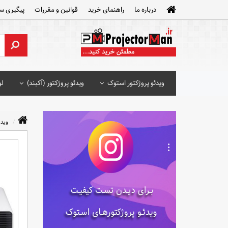
درباره ما
راهنمای خرید
قوانین و مقررات
پیگیری س
ویدئو پروژکتور استوک
ویدئو پروژکتور (آکبند)
لو
ویدئ