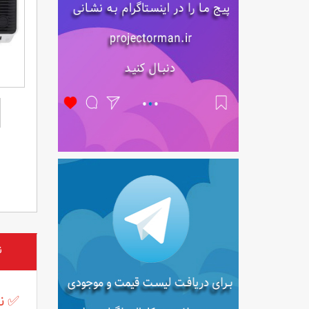
ن
✅ نق