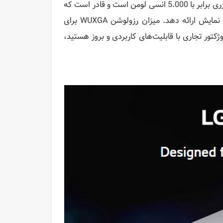
مدل ProBeam BF50NST است. حداکثر میزان روشنایی در این پروژکتور لیزری برابر با 5.000 انسی لومن است و قادر است که
تصاویری را با ابعاد 100 اینچ در فاصله‌ی 25 تا 35 سانتی متری از صفحه نمایش ارائه دهد. میزان رزولوشن WUXGA برای
تور تجاری با قابلیت‌های کاربردی و بروز هستید،