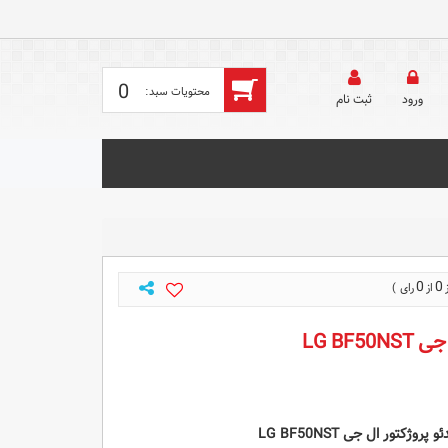
0
ورود
ثبت‌ نام
0
0
LG BF5
 پروژکتور ال جی LG BF50NST