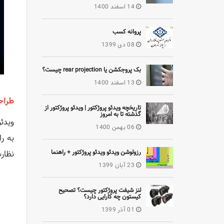
14 اسفند 1400
پروانه کسب
08 دی 1399
بک پروجکشن یا rear projection چیست؟
13 اسفند 1400
طراح
تاریخچه ویدئو پروژکتور | ویدئو پروژکتور از
گذشته تا به امروز
06 بهمن 1400
به ر
رزولوشن ویدئو ویدئو پروژکتور + راهنما
نظارت
23 آبان 1399
لنز شیفت پروژکتور چیست؟ تصحیح
کیستون چه کارایی دارد؟
01 آذر 1399