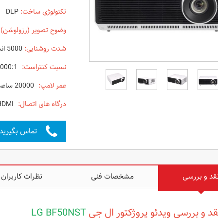
تکنولوژی ساخت:
DLP
وضوح تصویر (رزولوشن) 
شدت روشنایی:
5000 انسی لومن
نسبت کنتراست:
3000000:1
عمر لامپ:
20000 ساعت در حالت اقتصادی
درگاه های اتصال:
AUDIO - USB - HDMI
تماس بگیرید
قد و بررسی
مشخصات فنی
نظرات کاربران
د و بررسی ویدئو پروژکتور ال جی
LG BF50NST