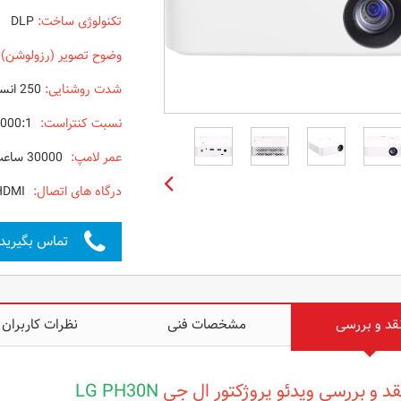
تکنولوژی ساخت:
DLP
وضوح تصویر (رزولوشن) 
شدت روشنایی:
250 انسی لومن
نسبت کنتراست:
100000:1
عمر لامپ:
30000 ساعت در حالت اقتصادی
درگاه های اتصال:
AUDIO - USB - HDMI
تماس بگیرید
قد و بررسی
مشخصات فنی
نظرات کاربران
د و بررسی ویدئو پروژکتور ال جی
LG PH30N