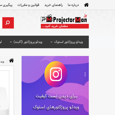
درباره ما
راهنمای خرید
قوانین و مقررات
پیگیری س
ویدئو پروژکتور استوک
ویدئو پروژکتور (آکبند)
لو
ویدئ