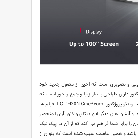
صوتی و تصویری است که اخیرا از مصول جدید خود
 است. این ویدئو پروژکتور دارای طراحی بسیار زیبا و جمع و جور است که
آن را در دسته ویدئو پروژکتورهای قابل حمل قرار می دهد. بنابراین میتوانید با ویدئو پروژکتور LG PH30N CineBeam فیلم ها
 و آپشن های دیگر این دیتا پروژکتور آن را منحصر
جود باتری قابل شارژ با عمر 2 ساعت، این امکان را برای شما فراهم می کند که از آن در پیک نیک
فرت ها نیز استفاده کنید. LG PH30N دارای کیفیت تصویر HD می باشد و همین عاملف سبب شده است که بتوان از