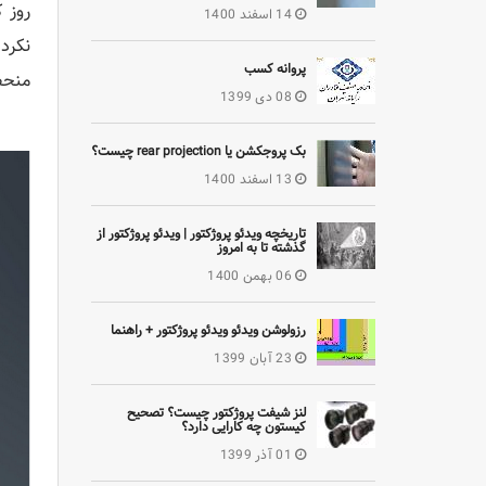
روز 
14 اسفند 1400
پروانه کسب
منحص
08 دی 1399
بک پروجکشن یا rear projection چیست؟
13 اسفند 1400
تاریخچه ویدئو پروژکتور | ویدئو پروژکتور از
گذشته تا به امروز
06 بهمن 1400
رزولوشن ویدئو ویدئو پروژکتور + راهنما
23 آبان 1399
لنز شیفت پروژکتور چیست؟ تصحیح
کیستون چه کارایی دارد؟
01 آذر 1399