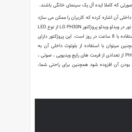
ه صورتی که کاملا ایده آل یک سینمای خانگی باشند.
 ال جی مدل PH30N می توان به وایرلس داخلی آن اشاره کرده که کاربران را ممکن می سازد
تا صفحه نمایش دستگاه های هوشمند دارای وای فای را پروجکت کنند. منبع نور در ویدئو ویدئو پروژکتور LG PH30N از نوع LED
است و تقریباً 30،000 ساعت عمر مفید دارد، که حدودا برابر با 10 سال استفاده با 8 ساعت در روز است. این پروژکتور دارای
نین میتوان با استفاده از بلوتوث داخلی آن به
اسپیکرهای سازگار متصل شد و صدای بیشتری برای مخاطبان ارائه کرد. PH30N از تعدادی از فرمت های رایج ویدیویی ، صوتی ،
ند تا به همه کاره بودن آن افزوده شود همچنین برای راحتی شما،