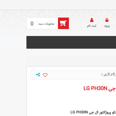
0
ورود
ثبت‌ نام
0
0
LG PH
 پروژکتور ال جی LG PH30N