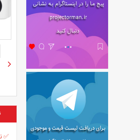
ن
✅ نق