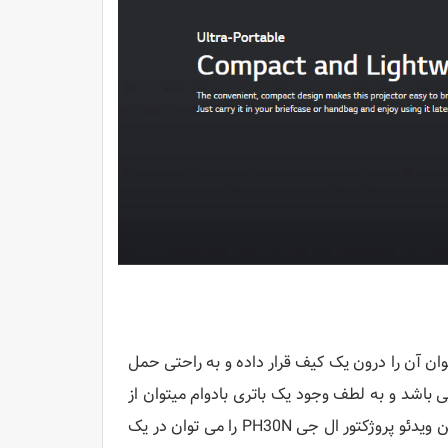
یتوان آن را درون یک کیف قرار داده و به راحتی حمل
 ویدئو پروژکتور 130*130*40 میلی متر و وزن آن 500 گرم می باشد و به لطف وجود یک باتری بادوام میتوان از
آن برای داشتن سرگرمی در مسافرت ها و پیک نیک ها استفاده کرد. همچنین ویدئو پروژکتور ال جی PH30N را می توان در یک