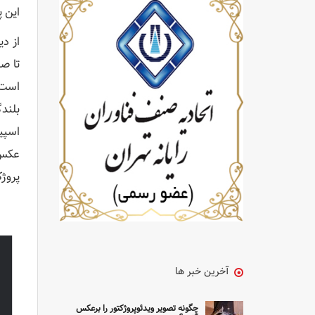
این پ
بلند
پروژک
آخرین خبر ها
چگونه تصویر ویدئوپروژکتور را برعکس