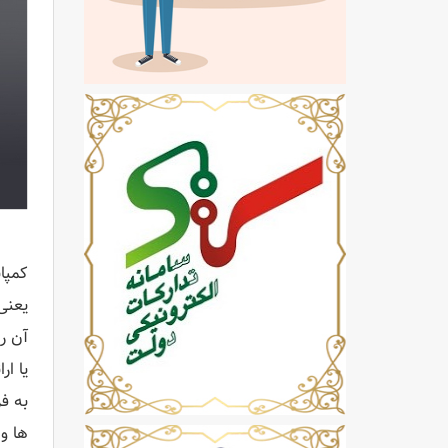
کمپا
یا ا