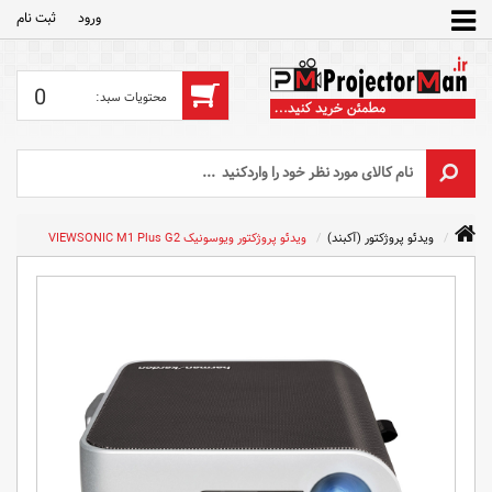
ورود
ثبت‌ نام
0
ویدئو پروژکتور (آکبند)
ویدئو پروژکتور ویوسونیک VIEWSONIC M1 Plus G2