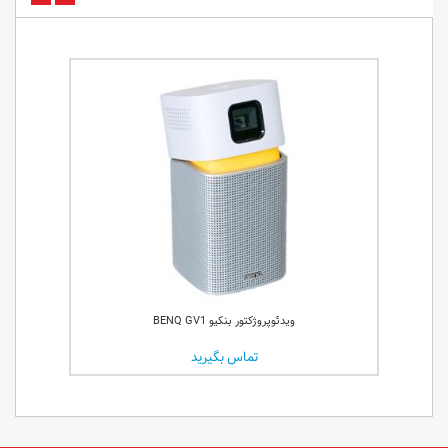
ویدئو پر
ویدئوپروژکتور بنکیو BENQ GV1
تماس بگیرید