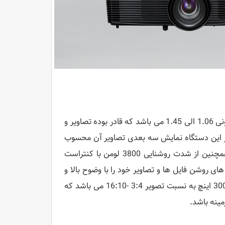
ویدئو پروژکتور مدل PJ HD5451 مجهز به تکنولوژی لنز Fixed با نسبت کانونی 1.06 الی 1.45 می باشد که قادر بوده تصاویر و
مایش دهد از ویژگی های بارز این دستگاه نمایش سه بعدی تصاویر آن محسوب
می شود که می توان به عنوان یک سینما خانوادگی از آن بهره مند شد همچنین از شدت روشنایی 3800 لومن با کنتراست
 های روشن فایل ها و تصاویر خود را با وضوح بالا و
رنگ های طبیعی مشاهده کنند. پروژکتور ریکو دارای سایز نمایشگر 40 الی 300 اینچ به نسبت تصویر 3:4 -16:10 می باشد که
زمینه باشد.