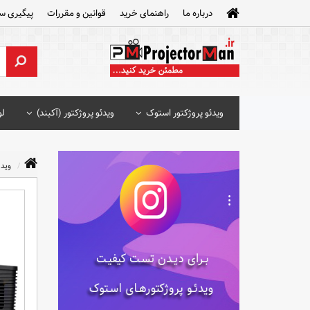
درباره ما
راهنمای خرید
قوانین و مقررات
پیگیری س
ویدئو پروژکتور استوک
ویدئو پروژکتور (آکبند)
لو
ویدئ