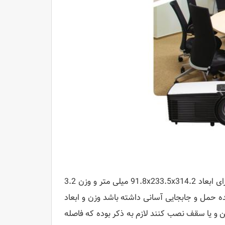
ویدئو پروژکتور مدل PJ HD5451 با ظاهری جم و جور و قابلیت های بالا دارای ابعاد 91.8x233.5x314.2 میلی متر و وزن 3.2
ه حمل و جابجایی آسانی داشته باشد وزن و ابعاد
ین و یا سقف نصب کنند لازم به ذکر بوده که فاصله