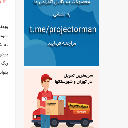
✅ نق
شود.
به ش
برخور
رنگ 
بتوان