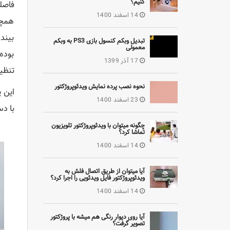
کنیم؟
14 اسفند 1400
همچن
بیند
تبدیل وبکم کنسول بازی PS3 به وبکم
معمولی
بوده
17 آذر 1399
تنظی
نحوه نصب پرده نمایش ویدئوپروژکتور
این پ
23 اسفند 1400
با د
چگونه میتوان با ویدئوپروژکتور تلویزیون
تماشا کرد؟
14 اسفند 1400
آیا میتوان از طریق اتصال فلش به
ویدئوپروژکتور فایل ویدئویی را اجرا کرد؟
14 اسفند 1400
آیا روی دیوار رنگی هم میشه با پروژکتور
تصویر گرفت؟