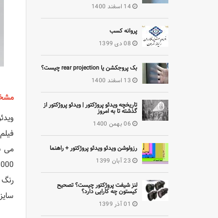
14 اسفند 1400
پروانه کسب
08 دی 1399
بک پروجکشن یا rear projection چیست؟
13 اسفند 1400
مشخ
تاریخچه ویدئو پروژکتور | ویدئو پروژکتور از
گذشته تا به امروز
06 بهمن 1400
رزولوشن ویدئو ویدئو پروژکتور + راهنما
23 آبان 1399
لنز شیفت پروژکتور چیست؟ تصحیح
کیستون چه کارایی دارد؟
سایزی
01 آذر 1399