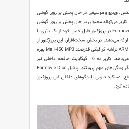
ن عکس، ویدیو و موسیقی در حال پخش بر روی گوشی
ب، کاربر می‌تواند محتوای در حال پخش بر روی گوشی
را با استفاده از پروژکتور بر روی دیوار یا پرده با ابعاد بزرگتری مشاهده کند. Formovie در پروژکتور قابل حمل خود از یک باتری با
 را ارائه می‌دهد. در بخش سخت‌افزار، این پروژکتور از
یک چیپست Amlogic T962X-H مجهز به چهار هسته پردازشی ARM Cortex A53 تراشه گرافیکی قدرتمند Mali-450 MP3 بهره
می‌برد که در کنار 2 گیگابایت رم، عملکرد رضایت‌بخشی را از خود نشان می‌دهد. کاربر به 16 گیگابایت حافظه داخلی نیز
دسترسی دارد که برای ذخیره‌سازی ضروری محتوا کاربر خواهد داشت. از دیگر ویژگی‌های مهم پروژکتور پرتابل Formovie Dice
اوری صوتی دالبی و DTS اشاره کرد. در واقع، عملکرد صوتی بلندگوهای داخلی این پروژکتور
ده کرد.