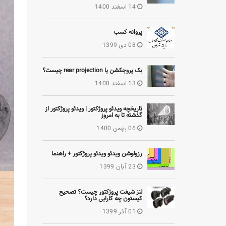
14 اسفند 1400
پروانه کسب
08 دی 1399
بک پروجکشن یا rear projection چیست؟
13 اسفند 1400
تاریخچه ویدئو پروژکتور | ویدئو پروژکتور از
گذشته تا به امروز
06 بهمن 1400
رزولوشن ویدئو ویدئو پروژکتور + راهنما
23 آبان 1399
لنز شیفت پروژکتور چیست؟ تصحیح
کیستون چه کارایی دارد؟
01 آذر 1399