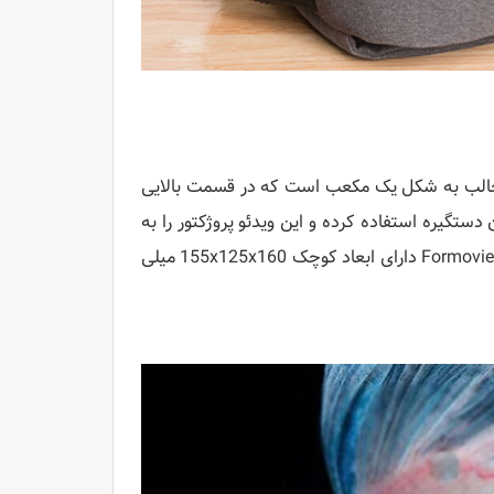
 حمل شیائومی Formovie Dice دارای طراحی جالب به شکل یک مکعب است که در قسمت بالایی
ستگیره استفاده کرده و این ویدئو پروژکتور را به
سادگی هر چه تمام تر جابجا کنید. ضمن اینکه دیتا پروژکتور شیائومی Formovie Dice دارای ابعاد کوچک 155x125x160 میلی