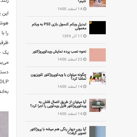
زنند. ا
کنیم؟
14 اسفند 1400
این 
هوشمن
تبدیل وبکم کنسول بازی PS3 به وبکم
معمولی
17 آذر 1399
نحوه نصب پرده نمایش ویدئوپروژکتور
23 اسفند 1400
چگونه میتوان با ویدئوپروژکتور تلویزیون
تماشا کرد؟
14 اسفند 1400
به‌ان
آیا میتوان از طریق اتصال فلش به
ویدئوپروژکتور فایل ویدئویی را اجرا کرد؟
14 اسفند 1400
آیا روی دیوار رنگی هم میشه با پروژکتور
تصویر گرفت؟