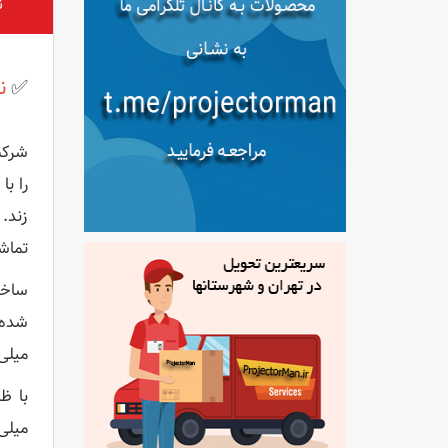
ن
✅
نق
شرکت
زند. 
تماشا
میلی