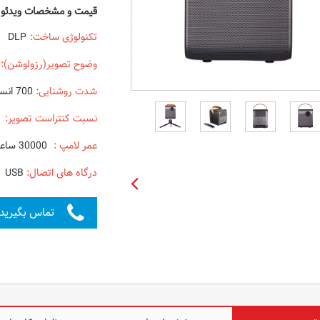
قیمت و مشخصات ویدئو پروژکتور DICE DLP MINI
تکنولوژی ساخت:
DLP
وضوح تصویر(رزولوشن):
شدت روشنایی:
700 انسی لومن
نسبت کنتراست تصویر:
1000:1
عمر لامپ :
30000 ساعت در حالت اقتصادی
درگاه های اتصال:
HDMI - USB
تماس بگیرید