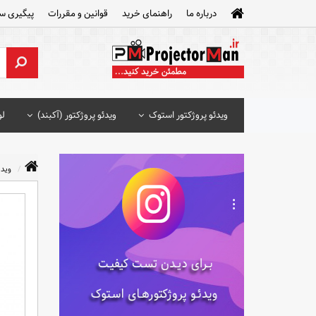
درباره ما
راهنمای خرید
قوانین و مقررات
پیگیری س
ویدئو پروژکتور استوک
ویدئو پروژکتور (آکبند)
لو
ویدئ