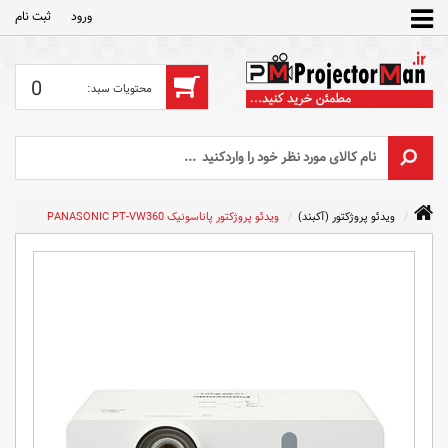
ورود
ثبت‌ نام
0
ویدئو پروژکتور (آکبند)
ویدئو پروژکتور پاناسونیک PANASONIC PT-VW360