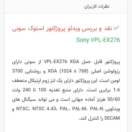
نظرات کاربران
✅
نقد و بررسی
ویدئو پروژکتور استوک
سونی
Sony VPL-EX276
پ
روژکتور قابل حمل VPL-EX276 XGA از سونی دارای
رزولوشن اصلی XGA (1024 x 768) و روشنایی 3700
لومن است. این پروژکتور دارای یک لنز زوم اپتیکال منعطف
1.6 برابری است. دارای منبع تغذیه 100 تا 240 ولت
50/60 هرتز آماده جهانی است و می تواند سیگنال های
ویدئویی NTSC، NTSC 4.43، PAL، PAL-M، PAL-N و
SECAM را کنترل کند.