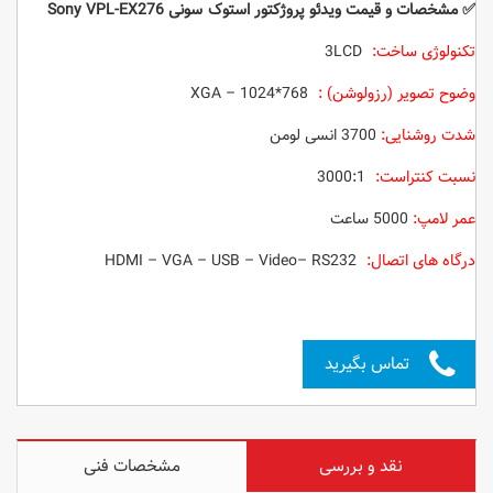
✅ مشخصات و قیمت ویدئو پروژکتور استوک سونی Sony VPL-EX276
تکنولوژی ساخت:
3LCD
وضوح تصویر (رزولوشن) :
XGA – 1024*768
شدت روشنایی:
3700 انسی لومن
نسبت کنتراست:
3000:1
عمر لامپ:
5000 ساعت
درگاه های اتصال:
HDMI – VGA – USB – Video– RS232
تماس بگیرید
نقد و بررسی
مشخصات فنی