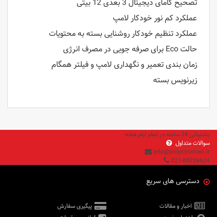
تصحیح گامای دیجیتال 3 بعدی 12 بیتی
عملکرد کم نور خودکار لامپ
عملکرد تنظیم خودکار روشنایی بسته به محتویات
حالت Eco برای صرفه جویی در مصرف انرژی
زمان بندی تعمیر و نگهداری لامپ و فیلتر همگام
زیرنویس بسته
پشتیبانی 24 ساعته در تمام ایام هفته
سوالات متداول
info@projectorman.ir
021-88226624
دسترسی های سریع
اخبار و مقالات
پیگیری سفارش